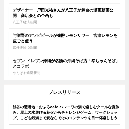
デザイナー・戸田光祐さんが八王子が舞台の漫画動画公
開 商店会との企画も
八王子経済新聞
与謝野のアソビビールが発酵レモンサワー 宮津レモンを
皮ごと使う
京丹後経済新聞
セブン‐イレブン沖縄が名護の沖縄そば店「幸ちゃんそば」
とコラボ
やんばる経済新聞
プレスリリース
熊谷の避暑地・おふろcafe ハレニワの湯で楽しむクールな夏休
み。屋上の水遊び＆花火からチャレンジゲーム、ワークショッ
プ、こども銭湯まで夏ならではのコンテンツを目一杯楽しもう