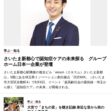
学ぶ・知る
さいたま新都心で認知症ケアの未来探る グループ
ホーム日本一企業が登壇
さいたま新都心駅隣接の複合ビル「ekism（エキスム）さいたま新都
心」5階にある埼玉県イノベーション創出拠点「渋沢MIX」（さいたま
市大宮区吉敷町4）で8月6日、イベント「超高齢社会の最前線・埼玉か
ら描く『認知症ケア』の未来」が開催される。
学ぶ・知る
大宮で「まちの音」を聴き記録 身近な音から街の