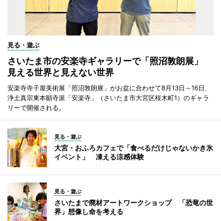
見る・遊ぶ
さいたま市の安楽寺ギャラリーで「照沼敦朗展」
見える世界と見えない世界
安楽寺寺子屋美術展「照沼敦朗展」がお盆に合わせて8月13日～16日、
浄土真宗東本願寺派「安楽寺」（さいたま市大宮区桜木町1）のギャラ
リーで開催される。
見る・遊ぶ
大宮・おふろカフェで「食べるだけじゃないかき氷
イベント」 凍える涼感体験
見る・遊ぶ
さいたまで廃材アートワークショップ 「恐竜の世
界」想像し命を考える