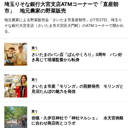
埼玉りそな銀行大宮支店ATMコーナーで「直産朝
市」 地元農家の野菜販売
地元農家による野菜販売会「さいたま市直産朝市」が7月27日、埼玉り
そな銀行大宮支店（さいたま市大宮区大門町）のATMコーナーで開かれ
る。
買う
さいたまのパン店「ぱんやくろり」3周年 パン好
き高じて現場監督から転身
買う
さいたま市産「モリンガ」の煎餅発売 モリンガと
見沼たんぼの魅力を発信
買う
岩槻・久伊豆神社で「神社マルシェ」 水天宮例祭
に合わせ商店街とコラボ