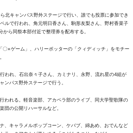
から北キャンパス野外ステージで行い、誰でも投票に参加でき
ャペルで行われ、角元明日香さん、駒形友梨さん、野村香菜子
0分から同祭本部付近で整理券を配布する。
「〇×ゲーム」、ハリーポッターの「クィディッチ」をモチー
。
行われ、石出奈々子さん、カミナリ、永野、流れ星の4組が
キャンパス野外ステージで行う。
行われる。軽音楽部、アカペラ部のライブ、同大学聖歌隊の
楽団の公開リハーサルなど。
ナ、キャラメルポップコーン、ケバブ、綿あめ、おでんなど