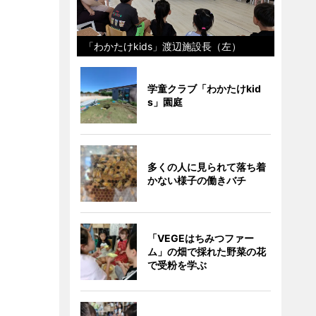
「わかたけkids」渡辺施設長（左）
学童クラブ「わかたけkid
s」園庭
多くの人に見られて落ち着
かない様子の働きバチ
「VEGEはちみつファー
ム」の畑で採れた野菜の花
で受粉を学ぶ