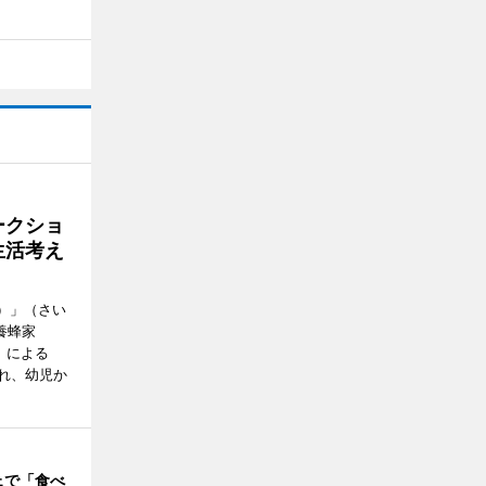
ークショ
生活考え
ズ）」（さい
養蜂家
」による
れ、幼児か
ェで「食べ