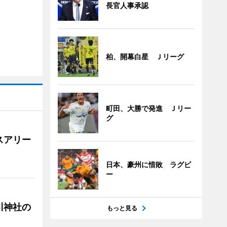
長官人事承認
柏、開幕白星 Ｊリーグ
町田、大勝で発進 Ｊリー
グ
スアリー
日本、豪州に惜敗 ラグビ
ー
川神社の
もっと見る