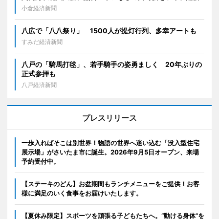
小倉経済新聞
八広で「八八祭り」 1500人が提灯行列、多幸アートも
すみだ経済新聞
八戸の「騎馬打毬」、若手騎手の姿勇ましく 20年ぶりの
正式参拝も
八戸経済新聞
プレスリリース
一歩入ればそこは別世界！物語の世界へ迷い込む「没入型住宅
展示場」がさいたま市に誕生。2026年9月5日オープン、来場
予約受付中。
【ステーキのどん】お盆期間もランチメニューをご提供！お客
様に満足のいく食事をお届けいたします。
【夏休み限定】スポーツを頑張る子どもたちへ。“動ける身体”を