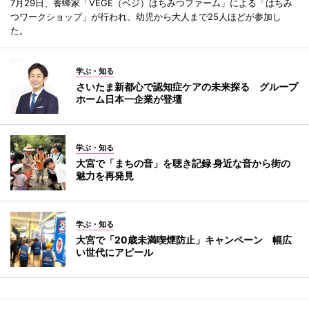
7月29日、養蜂家「VEGE（ベジ）はちみつファーム」による「はちみ
つワークショップ」が行われ、幼児から大人まで25人ほどが参加し
た。
学ぶ・知る
さいたま新都心で認知症ケアの未来探る グループ
ホーム日本一企業が登壇
学ぶ・知る
大宮で「まちの音」を聴き記録 身近な音から街の
魅力を再発見
学ぶ・知る
大宮で「20歳未満喫煙防止」キャンペーン 幅広
い世代にアピール