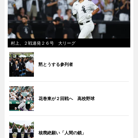
村上、２戦連発２６号 大リーグ
黙とうする参列者
花巻東が２回戦へ 高校野球
核廃絶願い「人間の鎖」