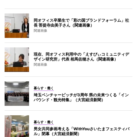
同オフィス卒業生で「彩の国ブランドフォーラム」社
長 菩提寺由美子さん（関連画像）
関連画像
現在、同オフィス利用中の「えすびぃコミュニティデ
ザイン研究所」代表 相馬佐穂さん（関連画像）
関連画像
暮らす・働く
埼玉ベンチャーピッチが3周年 県の未来つくる「イン
バウンド・観光特集」（大宮経済新聞）
暮らす・働く
男女共同参画考える「WithYouさいたまフェスティバ
ル」閉幕（大宮経済新聞）