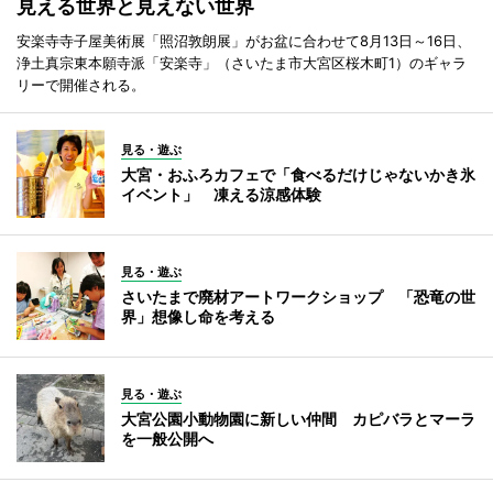
見える世界と見えない世界
安楽寺寺子屋美術展「照沼敦朗展」がお盆に合わせて8月13日～16日、
浄土真宗東本願寺派「安楽寺」（さいたま市大宮区桜木町1）のギャラ
リーで開催される。
見る・遊ぶ
大宮・おふろカフェで「食べるだけじゃないかき氷
イベント」 凍える涼感体験
見る・遊ぶ
さいたまで廃材アートワークショップ 「恐竜の世
界」想像し命を考える
見る・遊ぶ
大宮公園小動物園に新しい仲間 カピバラとマーラ
を一般公開へ