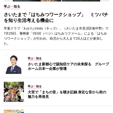
学ぶ・知る
さいたまで「はちみつワークショップ」 ミツバチ
を知り生活考える機会に
学童クラブ「わかたけkids（キッズ）」（さいたま市見沼区南中野）で
7月29日、養蜂家「VEGE（ベジ）はちみつファーム」による「はちみ
つワークショップ」が行われ、幼児から大人まで25人ほどが参加し
た。
学ぶ・知る
さいたま新都心で認知症ケアの未来探る グループ
ホーム日本一企業が登壇
学ぶ・知る
大宮で「まちの音」を聴き記録 身近な音から街の
魅力を再発見