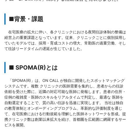
■背景・課題
在宅医療の拡大に伴い、各クリニックにおける夜間往診体制の整備は
経営上の重要課題となっています。従来、クリニックごとに個別採用し
ていたモデルでは、採用・育成コストの増大、常勤医の過重労働、そし
て往診リードタイムの遅延が生じていました。
■ SPOMA(R)とは
「SPOMA(R)」は、ON CALL が独自に開発したスポットマッチング
システムです。複数 クリニックの医師需要を集約し、患者からの往診
依頼を受けた際に、近隣の対応可能な医師に発報します。患者の住所・
症例の複雑度・医師のスキルをリアルタイムで判定し、最適な 医師を
自動選定することで、質の高い往診を迅速に実現します。 当社は独自
の教育体制とオンボーディングプログラム、革新的な評価制度を通じ
て、在宅医療における行動規範を理解した医師ネットワークを形成。提
携クリニック数は創業以来拡大を続け、首都圏を広範囲に網羅するサー
ビスを展開。