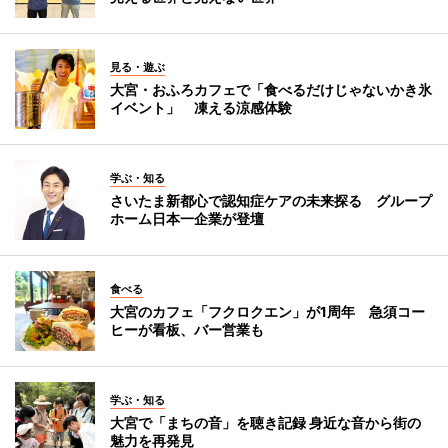
見る・遊ぶ
大宮・おふろカフェで「食べるだけじゃないかき氷
イベント」 凍える涼感体験
学ぶ・知る
さいたま新都心で認知症ケアの未来探る グループ
ホーム日本一企業が登壇
食べる
大宮のカフェ「フクロクエン」が1周年 急須コー
ヒーが看板、バー営業も
学ぶ・知る
大宮で「まちの音」を聴き記録 身近な音から街の
魅力を再発見