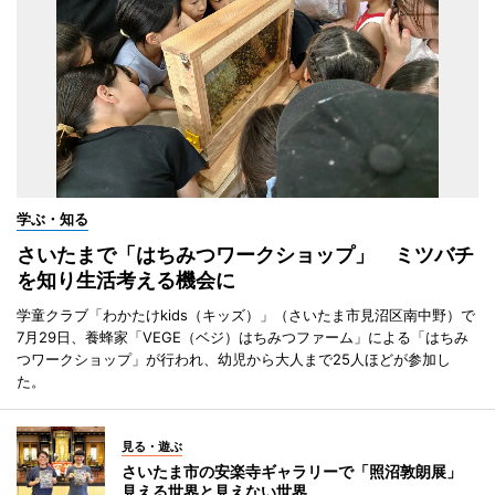
学ぶ・知る
さいたまで「はちみつワークショップ」 ミツバチ
を知り生活考える機会に
学童クラブ「わかたけkids（キッズ）」（さいたま市見沼区南中野）で
7月29日、養蜂家「VEGE（ベジ）はちみつファーム」による「はちみ
つワークショップ」が行われ、幼児から大人まで25人ほどが参加し
た。
見る・遊ぶ
さいたま市の安楽寺ギャラリーで「照沼敦朗展」
見える世界と見えない世界