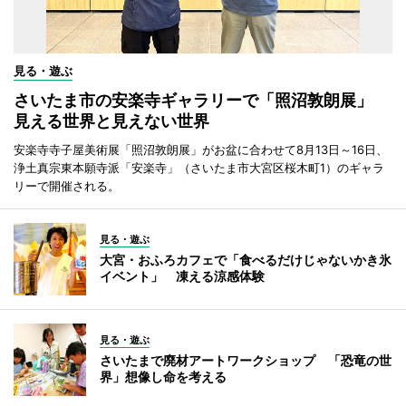
見る・遊ぶ
さいたま市の安楽寺ギャラリーで「照沼敦朗展」
見える世界と見えない世界
安楽寺寺子屋美術展「照沼敦朗展」がお盆に合わせて8月13日～16日、
浄土真宗東本願寺派「安楽寺」（さいたま市大宮区桜木町1）のギャラ
リーで開催される。
見る・遊ぶ
大宮・おふろカフェで「食べるだけじゃないかき氷
イベント」 凍える涼感体験
見る・遊ぶ
さいたまで廃材アートワークショップ 「恐竜の世
界」想像し命を考える