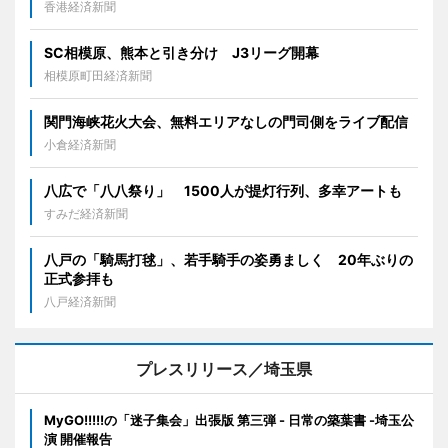
香港経済新聞
SC相模原、熊本と引き分け J3リーグ開幕
相模原町田経済新聞
関門海峡花火大会、無料エリアなしの門司側をライブ配信
小倉経済新聞
八広で「八八祭り」 1500人が提灯行列、多幸アートも
すみだ経済新聞
八戸の「騎馬打毬」、若手騎手の姿勇ましく 20年ぶりの
正式参拝も
八戸経済新聞
プレスリリース／埼玉県
MyGO!!!!!の「迷子集会」出張版 第三弾 - 日常の築葉書 -埼玉公
演 開催報告