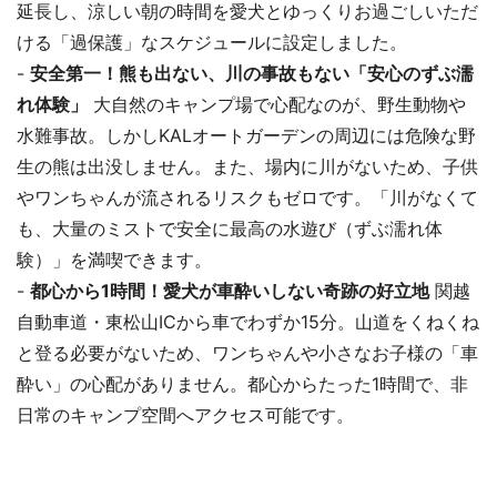
延長し、涼しい朝の時間を愛犬とゆっくりお過ごしいただ
ける「過保護」なスケジュールに設定しました。
-
安全第一！熊も出ない、川の事故もない「安心のずぶ濡
れ体験」
大自然のキャンプ場で心配なのが、野生動物や
水難事故。しかしKALオートガーデンの周辺には危険な野
生の熊は出没しません。また、場内に川がないため、子供
やワンちゃんが流されるリスクもゼロです。「川がなくて
も、大量のミストで安全に最高の水遊び（ずぶ濡れ体
験）」を満喫できます。
-
都心から1時間！愛犬が車酔いしない奇跡の好立地
関越
自動車道・東松山ICから車でわずか15分。山道をくねくね
と登る必要がないため、ワンちゃんや小さなお子様の「車
酔い」の心配がありません。都心からたった1時間で、非
日常のキャンプ空間へアクセス可能です。