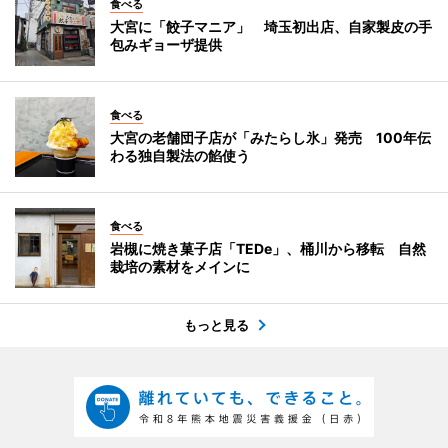
食べる
大宮に「餃子マニア」 埼玉初出店、自家製皮の手
包みギョーザ提供
食べる
大宮の老舗団子店が「みたらし氷」発売 100年伝
わる独自製法の餡使う
食べる
岩槻に焼き菓子店「TEDe」、桶川から移転 自然
栽培の素材をメインに
もっと見る