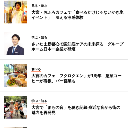
見る・遊ぶ
大宮・おふろカフェで「食べるだけじゃないかき氷
イベント」 凍える涼感体験
学ぶ・知る
さいたま新都心で認知症ケアの未来探る グループ
ホーム日本一企業が登壇
食べる
大宮のカフェ「フクロクエン」が1周年 急須コー
ヒーが看板、バー営業も
学ぶ・知る
大宮で「まちの音」を聴き記録 身近な音から街の
魅力を再発見