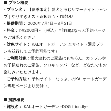
■ プラン概要
-
プラン名：
【夏季限定】愛犬と涼むサマーナイトキャン
プ｜やりすぎミスト＆16時IN・11時OUT
-
提供期間：
2026年7月1日～8月31日
-
料金
：1泊2000円～（税込）＊詳細はなっぷ予約ページ
をご確認ください
-
対象サイト：
KALオートガーデン 全サイト（通常プラ
ンも並行してご予約可能です）
-
ご利用対象
：愛犬連れのご家族はもちろん、カップルや
お子様連れのご家族、ソロキャンパーなど、どなたでもお
楽しみいただけます。
-
ご予約方法：
予約サイト「なっぷ」の
KALオートガーデ
ン専用ページ
より受付中。
■ 施設概要
-
施設名：
KALオートガーデン -DOG friendly-