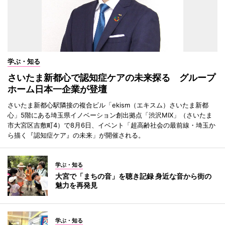
学ぶ・知る
さいたま新都心で認知症ケアの未来探る グループ
ホーム日本一企業が登壇
さいたま新都心駅隣接の複合ビル「ekism（エキスム）さいたま新都
心」5階にある埼玉県イノベーション創出拠点「渋沢MIX」（さいたま
市大宮区吉敷町4）で8月6日、イベント「超高齢社会の最前線・埼玉か
ら描く『認知症ケア』の未来」が開催される。
学ぶ・知る
大宮で「まちの音」を聴き記録 身近な音から街の
魅力を再発見
学ぶ・知る