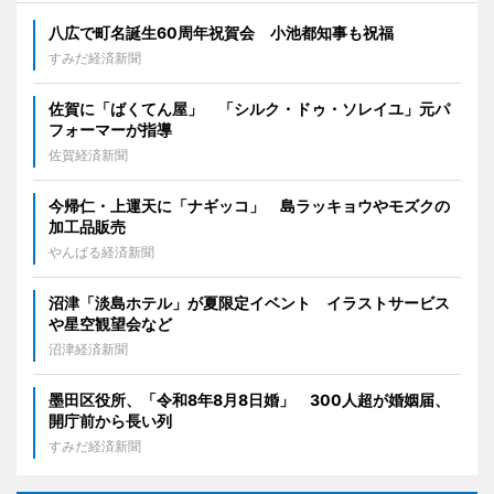
八広で町名誕生60周年祝賀会 小池都知事も祝福
すみだ経済新聞
佐賀に「ばくてん屋」 「シルク・ドゥ・ソレイユ」元パ
フォーマーが指導
佐賀経済新聞
今帰仁・上運天に「ナギッコ」 島ラッキョウやモズクの
加工品販売
やんばる経済新聞
沼津「淡島ホテル」が夏限定イベント イラストサービス
や星空観望会など
沼津経済新聞
墨田区役所、「令和8年8月8日婚」 300人超が婚姻届、
開庁前から長い列
すみだ経済新聞