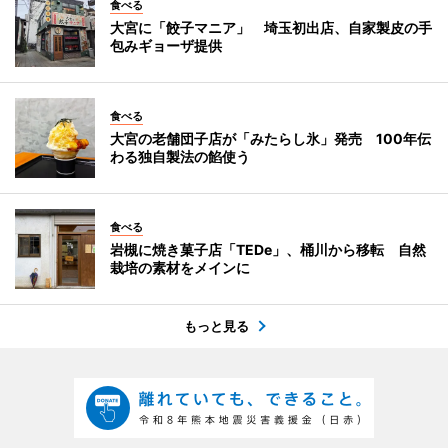
食べる
大宮に「餃子マニア」 埼玉初出店、自家製皮の手
包みギョーザ提供
食べる
大宮の老舗団子店が「みたらし氷」発売 100年伝
わる独自製法の餡使う
食べる
岩槻に焼き菓子店「TEDe」、桶川から移転 自然
栽培の素材をメインに
もっと見る