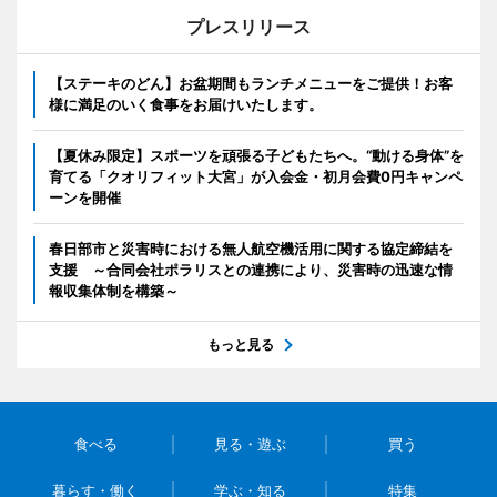
プレスリリース
【ステーキのどん】お盆期間もランチメニューをご提供！お客
様に満足のいく食事をお届けいたします。
【夏休み限定】スポーツを頑張る子どもたちへ。“動ける身体”を
育てる「クオリフィット大宮」が入会金・初月会費0円キャンペ
ーンを開催
春日部市と災害時における無人航空機活用に関する協定締結を
支援 ～合同会社ポラリスとの連携により、災害時の迅速な情
報収集体制を構築～
もっと見る
食べる
見る・遊ぶ
買う
暮らす・働く
学ぶ・知る
特集