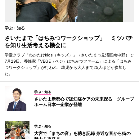
学ぶ・知る
さいたまで「はちみつワークショップ」 ミツバチ
を知り生活考える機会に
学童クラブ「わかたけkids（キッズ）」（さいたま市見沼区南中野）で
7月29日、養蜂家「VEGE（ベジ）はちみつファーム」による「はちみ
つワークショップ」が行われ、幼児から大人まで25人ほどが参加し
た。
学ぶ・知る
さいたま新都心で認知症ケアの未来探る グループ
ホーム日本一企業が登壇
学ぶ・知る
大宮で「まちの音」を聴き記録 身近な音から街の
魅力を再発見