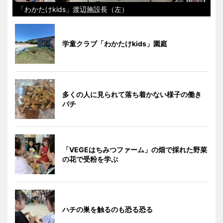
「わかたけkids」渡辺施設長（左）
学童クラブ「わかたけkids」園庭
多くの人に見られて落ち着かない様子の働き
バチ
「VEGEはちみつファーム」の畑で採れた野菜
の花で受粉を学ぶ
ハチの巣を触るのも恐る恐る