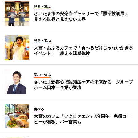
見る・遊ぶ
さいたま市の安楽寺ギャラリーで「照沼敦朗展」
見える世界と見えない世界
見る・遊ぶ
大宮・おふろカフェで「食べるだけじゃないかき氷
イベント」 凍える涼感体験
学ぶ・知る
さいたま新都心で認知症ケアの未来探る グループ
ホーム日本一企業が登壇
食べる
大宮のカフェ「フクロクエン」が1周年 急須コー
ヒーが看板、バー営業も