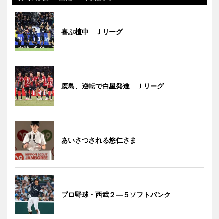
喜ぶ植中 Ｊリーグ
鹿島、逆転で白星発進 Ｊリーグ
あいさつされる悠仁さま
プロ野球・西武２―５ソフトバンク