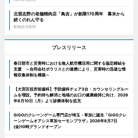
北習志野の老舗精肉店「鳥吉」が創業170周年 幕末から
続くのれん守る
船橋経済新聞
プレスリリース
春日部市と災害時における無人航空機活用に関する協定締結を
支援 ～合同会社ポラリスとの連携により、災害時の迅速な情
報収集体制を構築～
【大宮区役所前歯科】予防歯科チェア3台・カウンセリングルー
ムを増設。予約待ち解消と地域のお口の健康維持に向け、2026
年8月10日（月）より診療体制を拡充
GiGOのクレーンゲーム専門店が埼玉・草加に誕生「GiGOクレ
ーンゲームオアシス草加セーモンプラザ」2026年8月7日
(金)10時グランドオープン