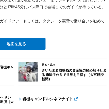
槻駅より旧民俗文化センターまでシャトルバスで約15分、バ
5分と17時45分にバス降口で会場までのガイドが待っている。
ガイドツアーもしくは、タクシーを実費で乗り合いを勧めて
地図を見る
見る・遊ぶ
岩槻キャ
さいたま岩槻映画の資金協力締め切りせま
る 市民手作りで世界を目指す（大宮経済
新聞）
へ さい
岩槻キャンドルシネマナイト
出演（大