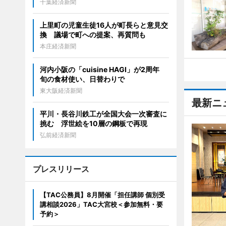
千葉経済新聞
上里町の児童生徒16人が町長らと意見交
換 議場で町への提案、再質問も
本庄経済新聞
河内小阪の「cuisine HAGI」が2周年
旬の食材使い、日替わりで
東大阪経済新聞
最新ニ
平川・長谷川鉄工が全国大会一次審査に
挑む 浮世絵を10層の鋼板で再現
弘前経済新聞
プレスリリース
【TAC公務員】8月開催「担任講師 個別受
講相談2026」TAC大宮校＜参加無料・要
予約＞