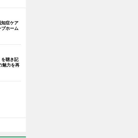
認知症ケア
ープホーム
」を聴き記
の魅力を再