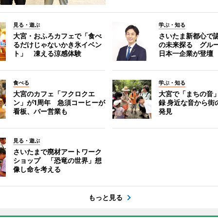
見る・遊ぶ
学ぶ・知る
大宮・おふろカフェで「食べ
さいたま新都心で
るだけじゃないかき氷イベン
の未来探る グル
ト」 凍える涼感体験
日本一企業が登壇
食べる
学ぶ・知る
大宮のカフェ「フクロクエ
大宮で「まちの音
ン」が1周年 急須コーヒーが
録 身近な音から街
看板、バー営業も
発見
見る・遊ぶ
さいたまで廃材アートワーク
ショップ 「恐竜の世界」想
像し命を考える
もっと見る