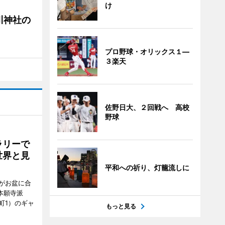
け
川神社の
プロ野球・オリックス１―
３楽天
佐野日大、２回戦へ 高校
野球
ラリーで
世界と見
平和への祈り、灯籠流しに
がお盆に合
本願寺派
町1）のギャ
もっと見る