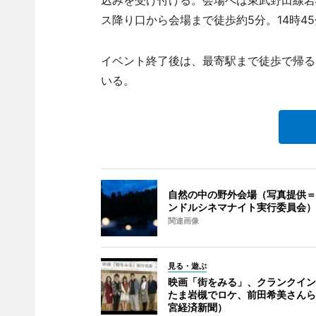
込みを受け付ける。会場へは東武野田線岩
ス降り口から会場まで徒歩約5分。14時4
イベント終了後は、最寄駅まで徒歩で帰る
いる。
自然の中の野外会場（写真提供＝
ンドルシネマナイト実行委員会）
関連画像
見る・遊ぶ
映画「街をみる」、クランクイン
たま岩槻でロケ、前田希美さんら
宮経済新聞）