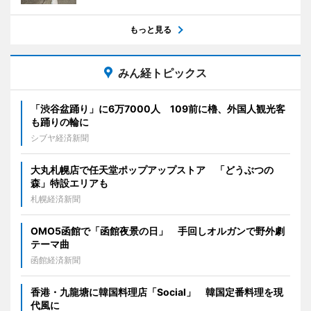
もっと見る
みん経トピックス
「渋谷盆踊り」に6万7000人 109前に櫓、外国人観光客
も踊りの輪に
シブヤ経済新聞
大丸札幌店で任天堂ポップアップストア 「どうぶつの
森」特設エリアも
札幌経済新聞
OMO5函館で「函館夜景の日」 手回しオルガンで野外劇
テーマ曲
函館経済新聞
香港・九龍塘に韓国料理店「Social」 韓国定番料理を現
代風に