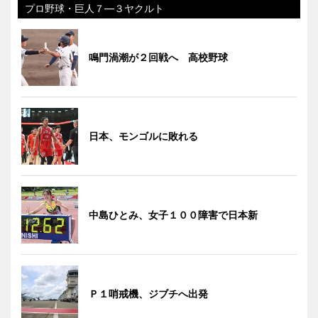
プロ野球・巨人７―３ヤクルト
鳴門渦潮が２回戦へ 高校野球
日本、モンゴルに敗れる
中島ひとみ、女子１００障害で日本新
Ｐ１哨戒機、ジブチへ出発