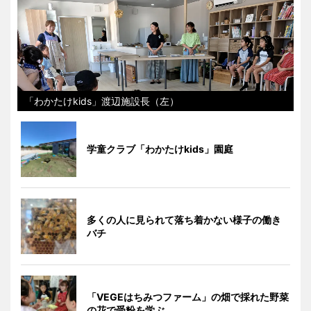
「わかたけkids」渡辺施設長（左）
学童クラブ「わかたけkids」園庭
多くの人に見られて落ち着かない様子の働き
バチ
「VEGEはちみつファーム」の畑で採れた野菜
の花で受粉を学ぶ