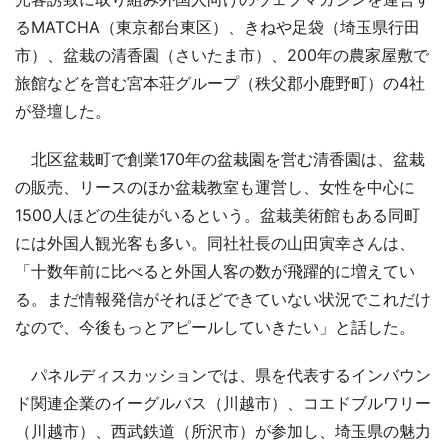
るMATCHA（東京都台東区）、きねや足袋（埼玉県行田
市）、盆栽の清香園（さいたま市）、200年の農家屋敷で
旅館などを営む宮本荘グループ（秩父郡小鹿野町）の4社
が登壇した。
北区盆栽町で創業170年の盆栽園を営む清香園は、盆栽
の販売、リースのほか盆栽教室も運営し、女性を中心に
1500人ほどの生徒がいるという。盆栽美術館もある同町
には外国人観光客も多い。同社社長の山田寅幸さんは、
「十数年前に比べると外国人客の数が飛躍的に増えてい
る。まだ情報発信がそれほどできていない状況でこれだけ
なので、今後もっとアピールしていきたい」と話した。
パネルディスカッションでは、県を代表するインバウン
ド関連企業のイーグルバス（川越市）、コエドブルワリー
（川越市）、西武鉄道（所沢市）が参加し、埼玉県の魅力