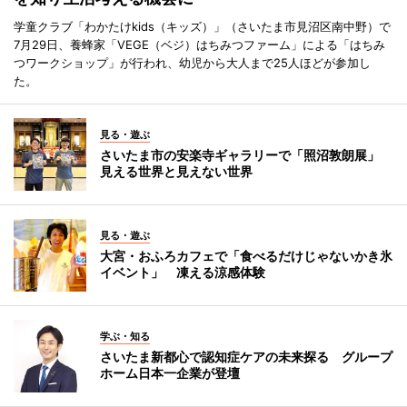
学童クラブ「わかたけkids（キッズ）」（さいたま市見沼区南中野）で
7月29日、養蜂家「VEGE（ベジ）はちみつファーム」による「はちみ
つワークショップ」が行われ、幼児から大人まで25人ほどが参加し
た。
見る・遊ぶ
さいたま市の安楽寺ギャラリーで「照沼敦朗展」
見える世界と見えない世界
見る・遊ぶ
大宮・おふろカフェで「食べるだけじゃないかき氷
イベント」 凍える涼感体験
学ぶ・知る
さいたま新都心で認知症ケアの未来探る グループ
ホーム日本一企業が登壇