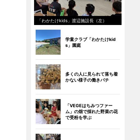
「わかたけkids」渡辺施設長（左）
学童クラブ「わかたけkid
s」園庭
多くの人に見られて落ち着
かない様子の働きバチ
「VEGEはちみつファー
ム」の畑で採れた野菜の花
で受粉を学ぶ