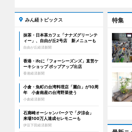
みん経トピックス
特集
抹茶・日本茶カフェ「ナナズグリーンテ
ィー」、自由が丘2号店 新メニューも
自由が丘経済新聞
香港・ifcに「フォーシーズンズ」直営ケ
ーキショップ ポップアップ出店
香港経済新聞
小倉・魚町の台湾料理店「麗白」が10周
年 小倉南産の台湾野菜使う
小倉経済新聞
石廊崎オーシャンパークで「夕涼会」
来場100万人達成セレモニーも
伊豆下田経済新聞