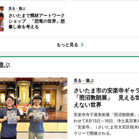
見る・遊ぶ
さいたまで廃材アートワーク
ショップ 「恐竜の世界」想
像し命を考える
もっと見る
遊ぶ
見る・遊ぶ
さいたま市の安楽寺ギャ
「照沼敦朗展」 見える
えない世界
安楽寺寺子屋美術展「照沼敦朗展」
わせて8月13日～16日、浄土真宗東
「安楽寺」（さいたま市大宮区桜木
ラリーで開催される。