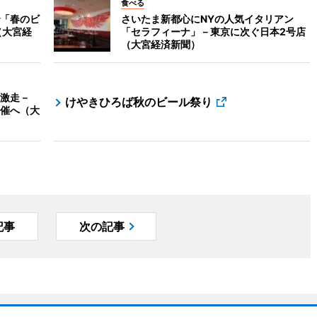
食べる
「春のビ
さいたま新都心にNYの人気イタリアン
（大宮経
「セラフィーナ」－東京に次ぐ日本2号店
（大宮経済新聞）
激走－
けやきひろば秋のビール祭り
催へ（大
記事
次の記事