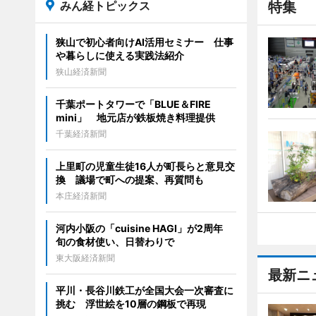
みん経トピックス
特集
狭山で初心者向けAI活用セミナー 仕事
や暮らしに使える実践法紹介
狭山経済新聞
千葉ポートタワーで「BLUE＆FIRE
mini」 地元店が鉄板焼き料理提供
千葉経済新聞
上里町の児童生徒16人が町長らと意見交
換 議場で町への提案、再質問も
本庄経済新聞
河内小阪の「cuisine HAGI」が2周年
旬の食材使い、日替わりで
東大阪経済新聞
最新ニ
平川・長谷川鉄工が全国大会一次審査に
挑む 浮世絵を10層の鋼板で再現