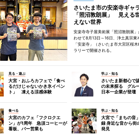
さいたま市の安楽寺ギャ
「照沼敦朗展」 見える
えない世界
安楽寺寺子屋美術展「照沼敦朗展」
わせて8月13日～16日、浄土真宗東
「安楽寺」（さいたま市大宮区桜木
ラリーで開催される。
見る・遊ぶ
学ぶ・知る
大宮・おふろカフェで「食べ
さいたま新都心で
るだけじゃないかき氷イベン
の未来探る グル
ト」 凍える涼感体験
日本一企業が登壇
食べる
学ぶ・知る
大宮のカフェ「フクロクエ
大宮で「まちの音
ン」が1周年 急須コーヒーが
録 身近な音から街
看板、バー営業も
発見