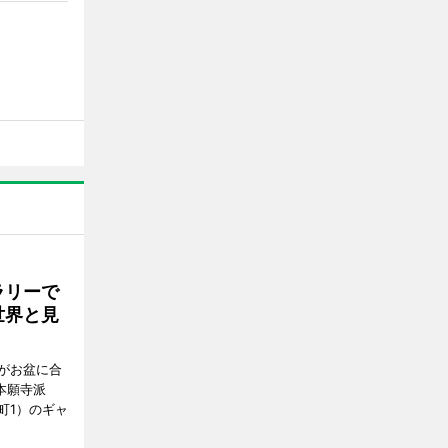
ラリーで
世界と見
がお盆に合
本願寺派
町1）のギャ