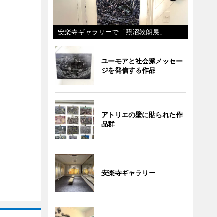
安楽寺ギャラリーで「照沼敦朗展」
ユーモアと社会派メッセー
ジを発信する作品
アトリエの壁に貼られた作
品群
安楽寺ギャラリー