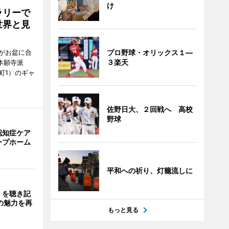
け
ラリーで
世界と見
がお盆に合
プロ野球・オリックス１―
３楽天
本願寺派
町1）のギャ
佐野日大、２回戦へ 高校
野球
認知症ケア
ープホーム
平和への祈り、灯籠流しに
」を聴き記
の魅力を再
もっと見る