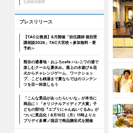
弘前経済新聞
プレスリリース
【TAC公務員】8月開催「担任講師 個別受
講相談2026」TAC大宮校＜参加無料・要
予約＞
熊谷の避暑地・おふろcafe ハレニワの湯で
楽しむクールな夏休み。屋上の水遊び＆花
火からチャレンジゲーム、ワークショッ
プ、こども銭湯まで夏ならではのコンテン
ツを目一杯楽しもう
「こんな景品があったらいいな」が本当に
商品に！「オリジナルアイディア大賞」子
どもの部1位『エブリにゃんぬいぐるみ』が
ついに景品化！8月10日（月）11時よりエ
ブリデイ多摩ノ国店で商品贈呈式を開催