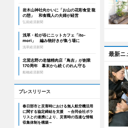
岩木山神社向かいに「お山の花彩食堂 龍
の憩」 和食職人の夫婦が経営
弘前経済新聞
浅草・松が谷にニットカフェ「ito-
mori」 編み物好きが集う場に
浅草経済新聞
最新ニ
北習志野の老舗精肉店「鳥吉」が創業
170周年 幕末から続くのれん守る
船橋経済新聞
プレスリリース
春日部市と災害時における無人航空機活用
に関する協定締結を支援 ～合同会社ポラ
リスとの連携により、災害時の迅速な情報
収集体制を構築～