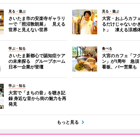
見る・遊ぶ
見る・遊ぶ
さいたま市の安楽寺ギャラリ
大宮・おふろカフ
ーで「照沼敦朗展」 見える
るだけじゃないか
世界と見えない世界
ト」 凍える涼感
学ぶ・知る
食べる
さいたま新都心で認知症ケア
大宮のカフェ「フ
の未来探る グループホーム
ン」が1周年 急須
日本一企業が登壇
看板、バー営業も
学ぶ・知る
大宮で「まちの音」を聴き記
録 身近な音から街の魅力を再
発見
もっと見る