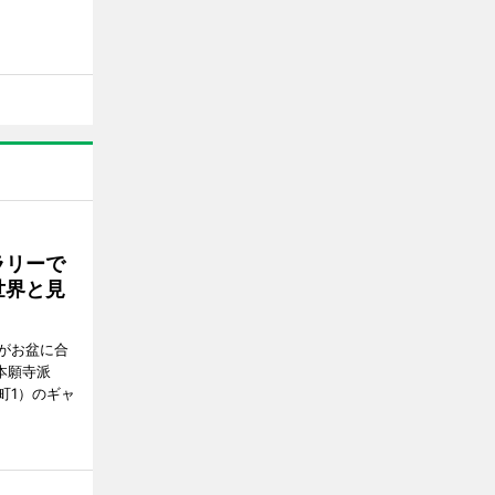
ラリーで
世界と見
がお盆に合
本願寺派
町1）のギャ