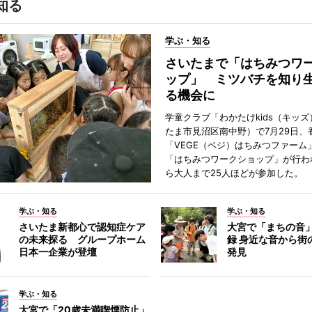
知る
学ぶ・知る
さいたまで「はちみつワ
ップ」 ミツバチを知り
る機会に
学童クラブ「わかたけkids（キッ
たま市見沼区南中野）で7月29日、
「VEGE（ベジ）はちみつファーム
「はちみつワークショップ」が行わ
ら大人まで25人ほどが参加した。
学ぶ・知る
学ぶ・知る
さいたま新都心で認知症ケア
大宮で「まちの音
の未来探る グループホーム
録 身近な音から街
日本一企業が登壇
発見
学ぶ・知る
大宮で「20歳未満喫煙防止」