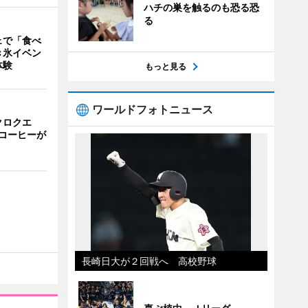
ハチの巣を触るのも恐る恐
る
ェで「食べ
き氷イベン
体験
もっと見る
ワールドフォトニュース
クロクエ
コーヒーが
長崎日大が２回戦へ 高校野球