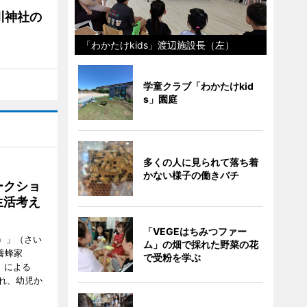
川神社の
「わかたけkids」渡辺施設長（左）
学童クラブ「わかたけkid
s」園庭
多くの人に見られて落ち着
かない様子の働きバチ
ークショ
生活考え
「VEGEはちみつファー
ズ）」（さい
ム」の畑で採れた野菜の花
養蜂家
で受粉を学ぶ
」による
れ、幼児か