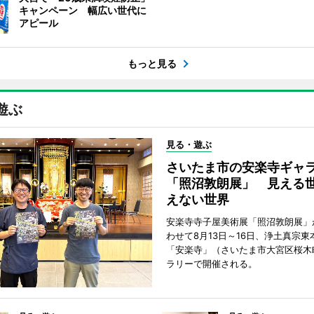
キャンペーン 幅広い世代に
アピール
もっと見る
遊ぶ
見る・遊ぶ
さいたま市の安楽寺ギャ
「照沼敦朗展」 見える
えない世界
安楽寺寺子屋美術展「照沼敦朗展」
わせて8月13日～16日、浄土真宗東
「安楽寺」（さいたま市大宮区桜木
ラリーで開催される。