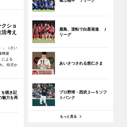
喜ぶ植中 Ｊリーグ
ークショ
鹿島、逆転で白星発進 Ｊ
生活考え
リーグ
ズ）」（さい
養蜂家
」による
あいさつされる悠仁さま
れ、幼児か
プロ野球・西武２―５ソフ
」を聴き記
の魅力を再
トバンク
もっと見る