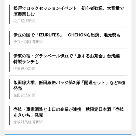
松戸でロックセッションイベント 初心者歓迎、大音量で
演奏楽しむ
松戸経済新聞
伊豆の国で「IZURUFES」 CHEHONら出演、地元勢も
伊豆の国経済新聞
伊東の宿・グランベール伊豆で「旅するお茶会」台湾編
特製ランチも
伊東経済新聞
飯田線大学、飯田線缶バッジ第2弾「開運セット」など5種
発売
飯田経済新聞
壱岐・重家酒造と山口の企業が連携 秋限定日本酒「壱岐
あきいち」発売
壱岐対馬経済新聞