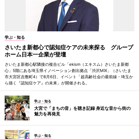
学ぶ・知る
さいたま新都心で認知症ケアの未来探る グループ
ホーム日本一企業が登壇
さいたま新都心駅隣接の複合ビル「ekism（エキスム）さいたま新都
心」5階にある埼玉県イノベーション創出拠点「渋沢MIX」（さいたま
市大宮区吉敷町4）で8月6日、イベント「超高齢社会の最前線・埼玉か
ら描く『認知症ケア』の未来」が開催される。
学ぶ・知る
大宮で「まちの音」を聴き記録 身近な音から街の
魅力を再発見
学ぶ・知る