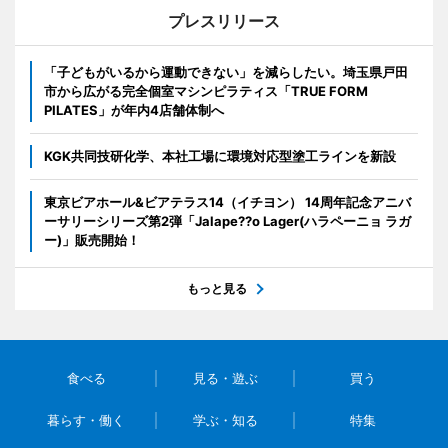
プレスリリース
「子どもがいるから運動できない」を減らしたい。埼玉県戸田
市から広がる完全個室マシンピラティス「TRUE FORM
PILATES」が年内4店舗体制へ
KGK共同技研化学、本社工場に環境対応型塗工ラインを新設
東京ビアホール&ビアテラス14（イチヨン） 14周年記念アニバ
ーサリーシリーズ第2弾「Jalape??o Lager(ハラペーニョ ラガ
ー)」販売開始！
もっと見る
食べる
見る・遊ぶ
買う
暮らす・働く
学ぶ・知る
特集