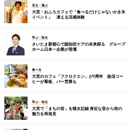
見る・遊ぶ
大宮・おふろカフェで「食べるだけじゃないかき氷
イベント」 凍える涼感体験
学ぶ・知る
さいたま新都心で認知症ケアの未来探る グループ
ホーム日本一企業が登壇
食べる
大宮のカフェ「フクロクエン」が1周年 急須コー
ヒーが看板、バー営業も
学ぶ・知る
大宮で「まちの音」を聴き記録 身近な音から街の
魅力を再発見