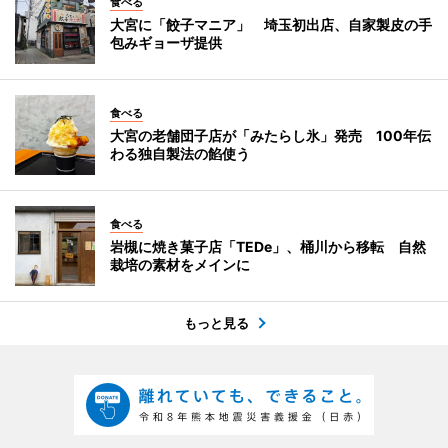
食べる
大宮に「餃子マニア」 埼玉初出店、自家製皮の手
包みギョーザ提供
食べる
大宮の老舗団子店が「みたらし氷」発売 100年伝
わる独自製法の餡使う
食べる
岩槻に焼き菓子店「TEDe」、桶川から移転 自然
栽培の素材をメインに
もっと見る