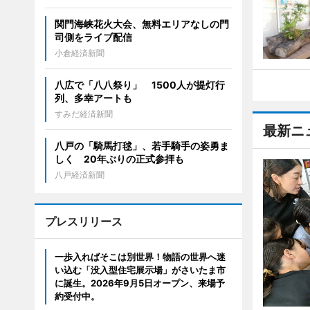
関門海峡花火大会、無料エリアなしの門
司側をライブ配信
小倉経済新聞
八広で「八八祭り」 1500人が提灯行
列、多幸アートも
すみだ経済新聞
最新ニ
八戸の「騎馬打毬」、若手騎手の姿勇ま
しく 20年ぶりの正式参拝も
八戸経済新聞
プレスリリース
一歩入ればそこは別世界！物語の世界へ迷
い込む「没入型住宅展示場」がさいたま市
に誕生。2026年9月5日オープン、来場予
約受付中。