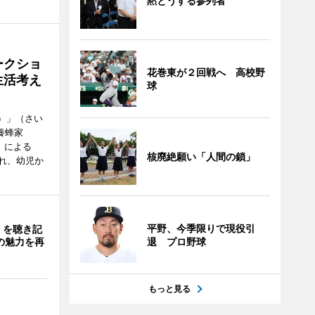
黙とうする参列者
ークショ
花巻東が２回戦へ 高校野
生活考え
球
ズ）」（さい
養蜂家
」による
核廃絶願い「人間の鎖」
れ、幼児か
平野、今季限りで現役引
」を聴き記
の魅力を再
退 プロ野球
もっと見る