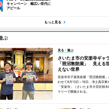
キャンペーン 幅広い世代に
アピール
もっと見る
遊ぶ
見る・遊ぶ
さいたま市の安楽寺ギャ
「照沼敦朗展」 見える
えない世界
安楽寺寺子屋美術展「照沼敦朗展」
わせて8月13日～16日、浄土真宗東
「安楽寺」（さいたま市大宮区桜木
ラリーで開催される。