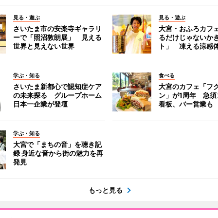
見る・遊ぶ
見る・遊ぶ
さいたま市の安楽寺ギャラリ
大宮・おふろカフ
ーで「照沼敦朗展」 見える
るだけじゃないか
世界と見えない世界
ト」 凍える涼感
学ぶ・知る
食べる
さいたま新都心で認知症ケア
大宮のカフェ「フ
の未来探る グループホーム
ン」が1周年 急須
日本一企業が登壇
看板、バー営業も
学ぶ・知る
大宮で「まちの音」を聴き記
録 身近な音から街の魅力を再
発見
もっと見る