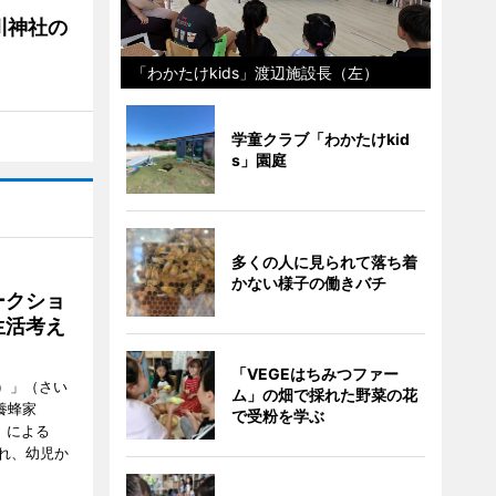
川神社の
「わかたけkids」渡辺施設長（左）
学童クラブ「わかたけkid
s」園庭
多くの人に見られて落ち着
かない様子の働きバチ
ークショ
生活考え
「VEGEはちみつファー
ズ）」（さい
ム」の畑で採れた野菜の花
養蜂家
で受粉を学ぶ
」による
れ、幼児か