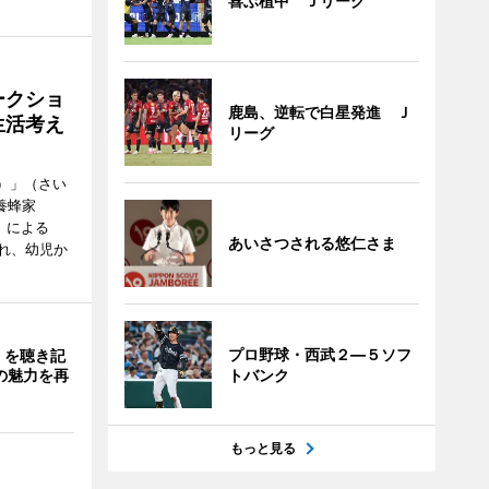
喜ぶ植中 Ｊリーグ
ークショ
鹿島、逆転で白星発進 Ｊ
生活考え
リーグ
ズ）」（さい
養蜂家
」による
あいさつされる悠仁さま
れ、幼児か
プロ野球・西武２―５ソフ
」を聴き記
の魅力を再
トバンク
もっと見る