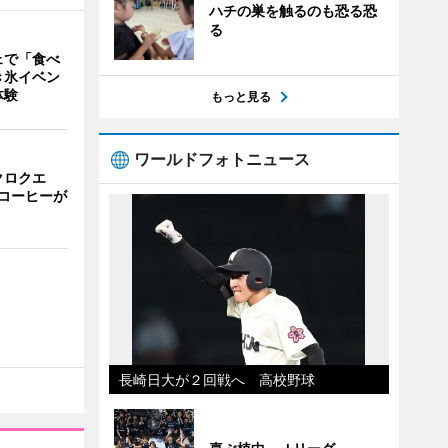
ハチの巣を触るのも恐る恐
る
ェで「食べ
き氷イベン
体験
もっと見る
ワールドフォトニュース
クロクエ
コーヒーが
長崎日大が２回戦へ 高校野球