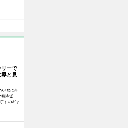
ラリーで
世界と見
がお盆に合
本願寺派
町1）のギャ