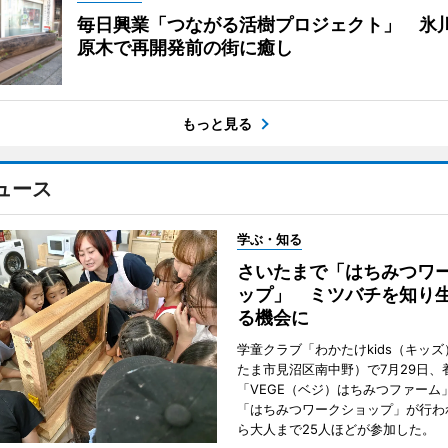
毎日興業「つながる活樹プロジェクト」 氷
原木で再開発前の街に癒し
もっと見る
ュース
学ぶ・知る
さいたまで「はちみつワ
ップ」 ミツバチを知り
る機会に
学童クラブ「わかたけkids（キッ
たま市見沼区南中野）で7月29日、
「VEGE（ベジ）はちみつファーム
「はちみつワークショップ」が行わ
ら大人まで25人ほどが参加した。