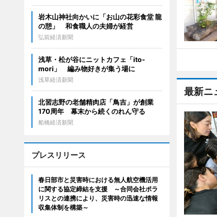
岩木山神社向かいに「お山の花彩食堂 龍
の憩」 和食職人の夫婦が経営
弘前経済新聞
浅草・松が谷にニットカフェ「ito-
mori」 編み物好きが集う場に
浅草経済新聞
最新ニ
北習志野の老舗精肉店「鳥吉」が創業
170周年 幕末から続くのれん守る
船橋経済新聞
プレスリリース
春日部市と災害時における無人航空機活用
に関する協定締結を支援 ～合同会社ポラ
リスとの連携により、災害時の迅速な情報
収集体制を構築～