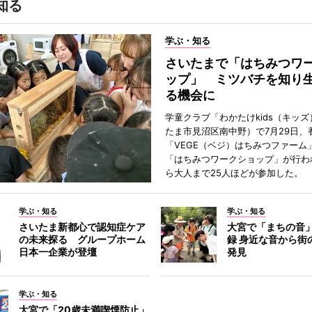
知る
学ぶ・知る
さいたまで「はちみつワ
ップ」 ミツバチを知り
る機会に
学童クラブ「わかたけkids（キッ
たま市見沼区南中野）で7月29日、
「VEGE（ベジ）はちみつファーム
「はちみつワークショップ」が行わ
ら大人まで25人ほどが参加した。
学ぶ・知る
学ぶ・知る
さいたま新都心で認知症ケア
大宮で「まちの音
の未来探る グループホーム
録 身近な音から街
日本一企業が登壇
発見
学ぶ・知る
大宮で「20歳未満喫煙防止」