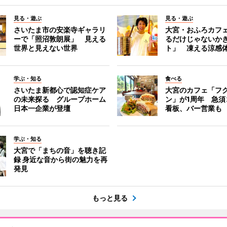
見る・遊ぶ
見る・遊ぶ
さいたま市の安楽寺ギャラリ
大宮・おふろカフ
ーで「照沼敦朗展」 見える
るだけじゃないか
世界と見えない世界
ト」 凍える涼感
学ぶ・知る
食べる
さいたま新都心で認知症ケア
大宮のカフェ「フ
の未来探る グループホーム
ン」が1周年 急須
日本一企業が登壇
看板、バー営業も
学ぶ・知る
大宮で「まちの音」を聴き記
録 身近な音から街の魅力を再
発見
もっと見る