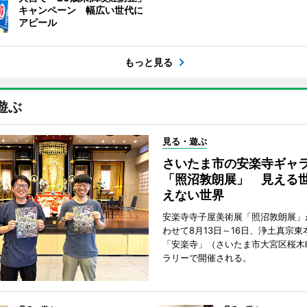
キャンペーン 幅広い世代に
アピール
もっと見る
遊ぶ
見る・遊ぶ
さいたま市の安楽寺ギャ
「照沼敦朗展」 見える
えない世界
安楽寺寺子屋美術展「照沼敦朗展」
わせて8月13日～16日、浄土真宗東
「安楽寺」（さいたま市大宮区桜木
ラリーで開催される。