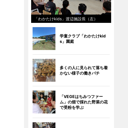
「わかたけkids」渡辺施設長（左）
学童クラブ「わかたけkid
s」園庭
多くの人に見られて落ち着
かない様子の働きバチ
「VEGEはちみつファー
ム」の畑で採れた野菜の花
で受粉を学ぶ