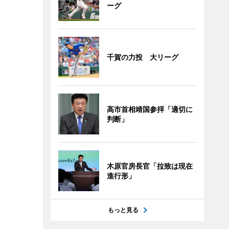
ーグ
千賀の力投 大リーグ
高市首相靖国参拝「適切に
判断」
木原官房長官「拉致は現在
進行形」
もっと見る