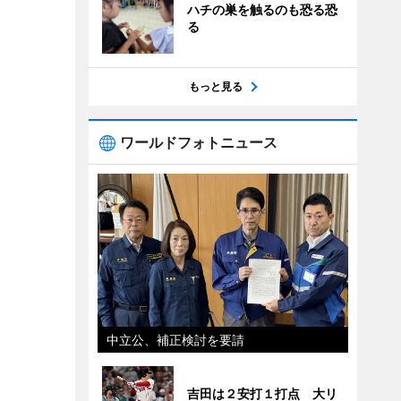
ハチの巣を触るのも恐る恐
る
もっと見る
ワールドフォトニュース
中立公、補正検討を要請
吉田は２安打１打点 大リ