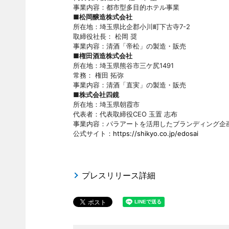
事業内容：都市型多目的ホテル事業
■松岡醸造株式会社
所在地：埼玉県比企郡小川町下古寺7-2
取締役社長： 松岡 奨
事業内容：清酒「帝松」の製造・販売
■権田酒造株式会社
所在地：埼玉県熊谷市三ケ尻1491
常務： 権田 拓弥
事業内容：清酒「直実」の製造・販売
■株式会社四鏡
所在地：埼玉県朝霞市
代表者：代表取締役CEO 玉置 志布
事業内容：パラアートを活用したブランディング企
公式サイト：
https://shikyo.co.jp/edosai
プレスリリース詳細