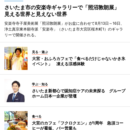
さいたま市の安楽寺ギャラリーで「照沼敦朗展」
見える世界と見えない世界
安楽寺寺子屋美術展「照沼敦朗展」がお盆に合わせて8月13日～16日、
浄土真宗東本願寺派「安楽寺」（さいたま市大宮区桜木町1）のギャラ
リーで開催される。
見る・遊ぶ
大宮・おふろカフェで「食べるだけじゃないかき氷
イベント」 凍える涼感体験
学ぶ・知る
さいたま新都心で認知症ケアの未来探る グループ
ホーム日本一企業が登壇
食べる
大宮のカフェ「フクロクエン」が1周年 急須コー
ヒーが看板、バー営業も