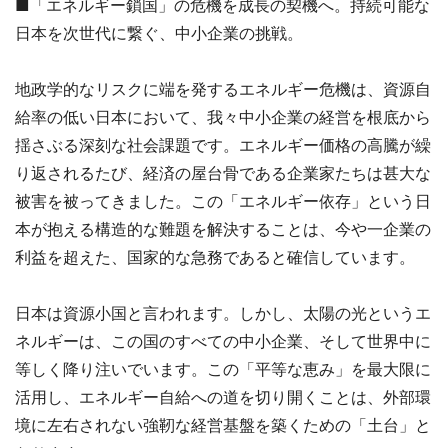
■「エネルギー鎖国」の危機を成長の契機へ。持続可能な
日本を次世代に繋ぐ、中小企業の挑戦。
地政学的なリスクに端を発するエネルギー危機は、資源自
給率の低い日本において、我々中小企業の経営を根底から
揺さぶる深刻な社会課題です。エネルギー価格の高騰が繰
り返されるたび、経済の屋台骨である企業家たちは甚大な
被害を被ってきました。この「エネルギー依存」という日
本が抱える構造的な難題を解決することは、今や一企業の
利益を超えた、国家的な急務であると確信しています。
日本は資源小国と言われます。しかし、太陽の光というエ
ネルギーは、この国のすべての中小企業、そして世界中に
等しく降り注いでいます。この「平等な恵み」を最大限に
活用し、エネルギー自給への道を切り開くことは、外部環
境に左右されない強靭な経営基盤を築くための「土台」と