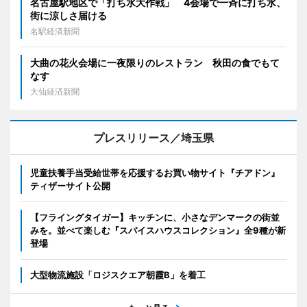
名古屋駅地区で「打ち水大作戦」 4会場で一斉に打ち水、
街に涼しさ届ける
名駅経済新聞
大曲の花火会場に一夜限りのレストラン 秋田の食でもて
なす
大仙経済新聞
プレスリリース／埼玉県
児童扶養手当受給世帯を応援するお買い物サイト『チアドン』
ティザーサイト公開
【フライングタイガー】キッチンに、小さなデンマークの街並
みを。並べて楽しむ『スパイスハウスコレクション』全9種が新
登場
大型物流施設「ロジスクエア朝霞B」を着工