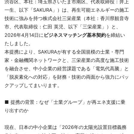
渋谷区、本社：埼玉県さいたま市南区、代表取締役：井上
一生、以下「SAKURA」）は、再生可能エネルギーの施工
技術に強みを持つ株式会社三栄産業（本社：香川県観音寺
市、代表取締役：仁田 英児、以下「三栄産業」）と、
2026年4月14日に
ビジネスマッチング基本契約
を締結い
たしました。
本提携により、SAKURAが有する全国規模の士業・専門
家・金融機関ネットワークと、三栄産業の高度な施工技術
を融合させ、中小企業の経営課題である「電気代高騰」と
「脱炭素化への対応」を財務・技術の両面から強力にバッ
クアップしてまいります。
■ 提携の背景：なぜ「士業グループ」が再エネ支援に乗
り出すのか
現在、日本の中小企業は「2026年の太陽光設置目標義務