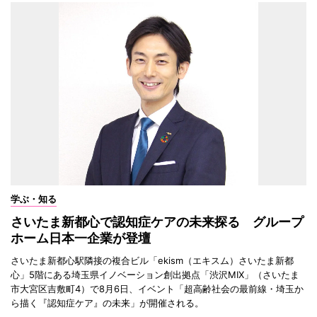
学ぶ・知る
さいたま新都心で認知症ケアの未来探る グループ
ホーム日本一企業が登壇
さいたま新都心駅隣接の複合ビル「ekism（エキスム）さいたま新都
心」5階にある埼玉県イノベーション創出拠点「渋沢MIX」（さいたま
市大宮区吉敷町4）で8月6日、イベント「超高齢社会の最前線・埼玉か
ら描く『認知症ケア』の未来」が開催される。