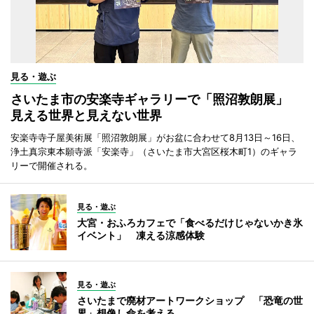
見る・遊ぶ
さいたま市の安楽寺ギャラリーで「照沼敦朗展」
見える世界と見えない世界
安楽寺寺子屋美術展「照沼敦朗展」がお盆に合わせて8月13日～16日、
浄土真宗東本願寺派「安楽寺」（さいたま市大宮区桜木町1）のギャラ
リーで開催される。
見る・遊ぶ
大宮・おふろカフェで「食べるだけじゃないかき氷
イベント」 凍える涼感体験
見る・遊ぶ
さいたまで廃材アートワークショップ 「恐竜の世
界」想像し命を考える