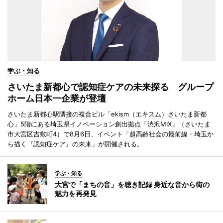
学ぶ・知る
さいたま新都心で認知症ケアの未来探る グループ
ホーム日本一企業が登壇
さいたま新都心駅隣接の複合ビル「ekism（エキスム）さいたま新都
心」5階にある埼玉県イノベーション創出拠点「渋沢MIX」（さいたま
市大宮区吉敷町4）で8月6日、イベント「超高齢社会の最前線・埼玉か
ら描く『認知症ケア』の未来」が開催される。
学ぶ・知る
大宮で「まちの音」を聴き記録 身近な音から街の
魅力を再発見