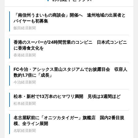
「南信州うまいもの商談会」開催へ 遠州地域の出展者と
バイヤーも初募集
飯田経済新聞
香港のスーパーが24時間営業のコンビニ 日本式コンビニ
に香港食文化を
香港経済新聞
FC今治・アシックス里山スタジアムでお披露目会 収容人
数約1.7倍に「成長」
今治経済新聞
松本・新村で13万本のヒマワリ満開 見頃は3週間ほど
松本経済新聞
名古屋駅前に「オニツカタイガー」旗艦店 国内2番目規
模、全ライン展開
名駅経済新聞