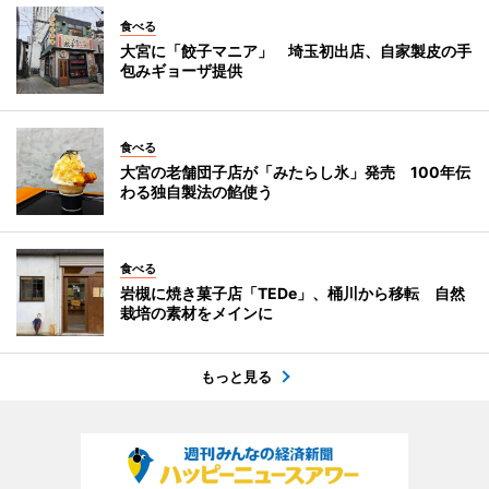
食べる
大宮に「餃子マニア」 埼玉初出店、自家製皮の手
包みギョーザ提供
食べる
大宮の老舗団子店が「みたらし氷」発売 100年伝
わる独自製法の餡使う
食べる
岩槻に焼き菓子店「TEDe」、桶川から移転 自然
栽培の素材をメインに
もっと見る