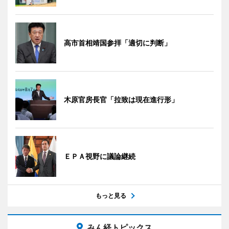
高市首相靖国参拝「適切に判断」
木原官房長官「拉致は現在進行形」
ＥＰＡ視野に議論継続
もっと見る
みん経トピックス