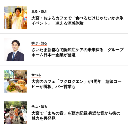
見る・遊ぶ
大宮・おふろカフェで「食べるだけじゃないかき氷
イベント」 凍える涼感体験
学ぶ・知る
さいたま新都心で認知症ケアの未来探る グループ
ホーム日本一企業が登壇
食べる
大宮のカフェ「フクロクエン」が1周年 急須コー
ヒーが看板、バー営業も
学ぶ・知る
大宮で「まちの音」を聴き記録 身近な音から街の
魅力を再発見