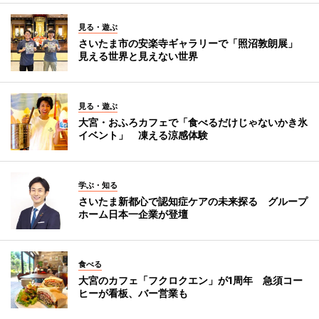
見る・遊ぶ
さいたま市の安楽寺ギャラリーで「照沼敦朗展」
見える世界と見えない世界
見る・遊ぶ
大宮・おふろカフェで「食べるだけじゃないかき氷
イベント」 凍える涼感体験
学ぶ・知る
さいたま新都心で認知症ケアの未来探る グループ
ホーム日本一企業が登壇
食べる
大宮のカフェ「フクロクエン」が1周年 急須コー
ヒーが看板、バー営業も