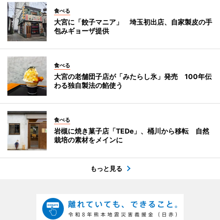
食べる
大宮に「餃子マニア」 埼玉初出店、自家製皮の手
包みギョーザ提供
食べる
大宮の老舗団子店が「みたらし氷」発売 100年伝
わる独自製法の餡使う
食べる
岩槻に焼き菓子店「TEDe」、桶川から移転 自然
栽培の素材をメインに
もっと見る