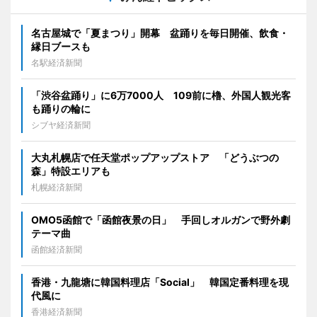
名古屋城で「夏まつり」開幕 盆踊りを毎日開催、飲食・
縁日ブースも
名駅経済新聞
「渋谷盆踊り」に6万7000人 109前に櫓、外国人観光客
も踊りの輪に
シブヤ経済新聞
大丸札幌店で任天堂ポップアップストア 「どうぶつの
森」特設エリアも
札幌経済新聞
OMO5函館で「函館夜景の日」 手回しオルガンで野外劇
テーマ曲
函館経済新聞
香港・九龍塘に韓国料理店「Social」 韓国定番料理を現
代風に
香港経済新聞