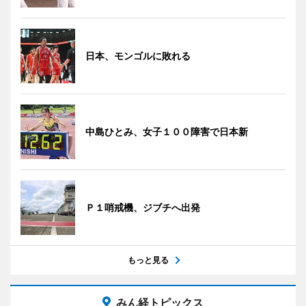
日本、モンゴルに敗れる
中島ひとみ、女子１００障害で日本新
Ｐ１哨戒機、ジブチへ出発
もっと見る
みん経トピックス