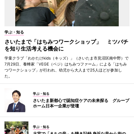
学ぶ・知る
さいたまで「はちみつワークショップ」 ミツバチ
を知り生活考える機会に
学童クラブ「わかたけkids（キッズ）」（さいたま市見沼区南中野）で
7月29日、養蜂家「VEGE（ベジ）はちみつファーム」による「はちみ
つワークショップ」が行われ、幼児から大人まで25人ほどが参加し
た。
学ぶ・知る
さいたま新都心で認知症ケアの未来探る グループ
ホーム日本一企業が登壇
学ぶ・知る
大宮で「まちの音」を聴き記録 身近な音から街の