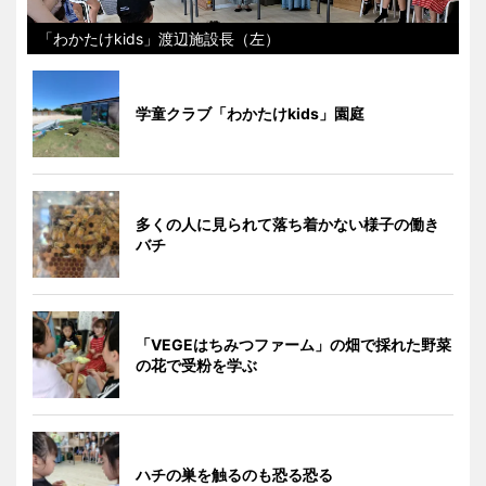
「わかたけkids」渡辺施設長（左）
学童クラブ「わかたけkids」園庭
多くの人に見られて落ち着かない様子の働き
バチ
「VEGEはちみつファーム」の畑で採れた野菜
の花で受粉を学ぶ
ハチの巣を触るのも恐る恐る