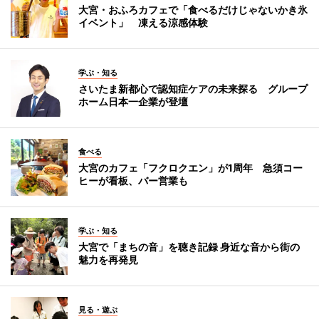
大宮・おふろカフェで「食べるだけじゃないかき氷
イベント」 凍える涼感体験
学ぶ・知る
さいたま新都心で認知症ケアの未来探る グループ
ホーム日本一企業が登壇
食べる
大宮のカフェ「フクロクエン」が1周年 急須コー
ヒーが看板、バー営業も
学ぶ・知る
大宮で「まちの音」を聴き記録 身近な音から街の
魅力を再発見
見る・遊ぶ