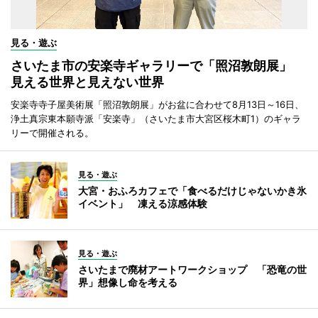
見る・遊ぶ
さいたま市の安楽寺ギャラリーで「照沼敦朗展」
見える世界と見えない世界
安楽寺寺子屋美術展「照沼敦朗展」がお盆に合わせて8月13日～16日、
浄土真宗東本願寺派「安楽寺」（さいたま市大宮区桜木町1）のギャラ
リーで開催される。
見る・遊ぶ
大宮・おふろカフェで「食べるだけじゃないかき氷
イベント」 凍える涼感体験
見る・遊ぶ
さいたまで廃材アートワークショップ 「恐竜の世
界」想像し命を考える