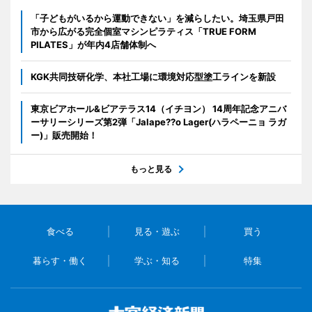
「子どもがいるから運動できない」を減らしたい。埼玉県戸田
市から広がる完全個室マシンピラティス「TRUE FORM
PILATES」が年内4店舗体制へ
KGK共同技研化学、本社工場に環境対応型塗工ラインを新設
東京ビアホール&ビアテラス14（イチヨン） 14周年記念アニバ
ーサリーシリーズ第2弾「Jalape??o Lager(ハラペーニョ ラガ
ー)」販売開始！
もっと見る
食べる
見る・遊ぶ
買う
暮らす・働く
学ぶ・知る
特集