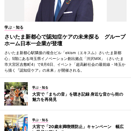
学ぶ・知る
さいたま新都心で認知症ケアの未来探る グループ
ホーム日本一企業が登壇
さいたま新都心駅隣接の複合ビル「ekism（エキスム）さいたま新都
心」5階にある埼玉県イノベーション創出拠点「渋沢MIX」（さいたま
市大宮区吉敷町4）で8月6日、イベント「超高齢社会の最前線・埼玉か
ら描く『認知症ケア』の未来」が開催される。
学ぶ・知る
大宮で「まちの音」を聴き記録 身近な音から街の
魅力を再発見
学ぶ・知る
大宮で「20歳未満喫煙防止」キャンペーン 幅広