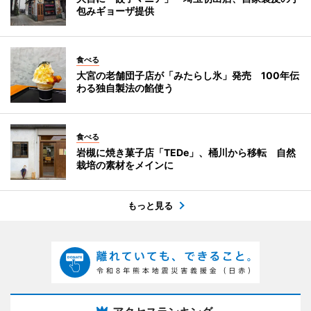
包みギョーザ提供
食べる
大宮の老舗団子店が「みたらし氷」発売 100年伝
わる独自製法の餡使う
食べる
岩槻に焼き菓子店「TEDe」、桶川から移転 自然
栽培の素材をメインに
もっと見る