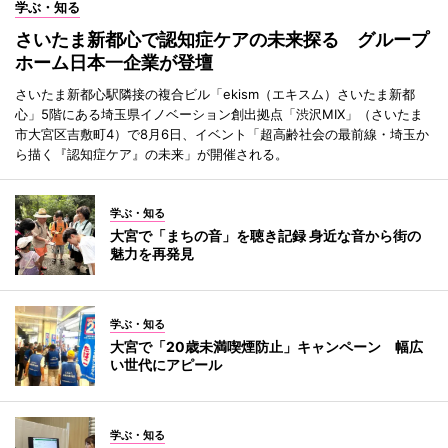
学ぶ・知る
さいたま新都心で認知症ケアの未来探る グループ
ホーム日本一企業が登壇
さいたま新都心駅隣接の複合ビル「ekism（エキスム）さいたま新都
心」5階にある埼玉県イノベーション創出拠点「渋沢MIX」（さいたま
市大宮区吉敷町4）で8月6日、イベント「超高齢社会の最前線・埼玉か
ら描く『認知症ケア』の未来」が開催される。
学ぶ・知る
大宮で「まちの音」を聴き記録 身近な音から街の
魅力を再発見
学ぶ・知る
大宮で「20歳未満喫煙防止」キャンペーン 幅広
い世代にアピール
学ぶ・知る