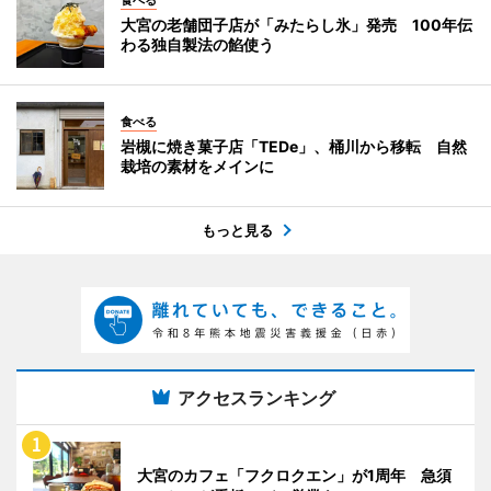
大宮の老舗団子店が「みたらし氷」発売 100年伝
わる独自製法の餡使う
食べる
岩槻に焼き菓子店「TEDe」、桶川から移転 自然
栽培の素材をメインに
もっと見る
アクセスランキング
大宮のカフェ「フクロクエン」が1周年 急須