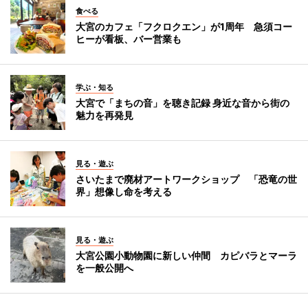
食べる
大宮のカフェ「フクロクエン」が1周年 急須コー
ヒーが看板、バー営業も
学ぶ・知る
大宮で「まちの音」を聴き記録 身近な音から街の
魅力を再発見
見る・遊ぶ
さいたまで廃材アートワークショップ 「恐竜の世
界」想像し命を考える
見る・遊ぶ
大宮公園小動物園に新しい仲間 カピバラとマーラ
を一般公開へ