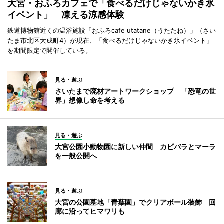
大宮・おふろカフェで「食べるだけじゃないかき氷
イベント」 凍える涼感体験
鉄道博物館近くの温浴施設「おふろcafe utatane（うたたね）」（さい
たま市北区大成町4）が現在、「食べるだけじゃないかき氷イベント」
を期間限定で開催している。
見る・遊ぶ
さいたまで廃材アートワークショップ 「恐竜の世
界」想像し命を考える
見る・遊ぶ
大宮公園小動物園に新しい仲間 カピバラとマーラ
を一般公開へ
見る・遊ぶ
大宮の公園墓地「青葉園」でクリアボール装飾 回
廊に沿ってヒマワリも