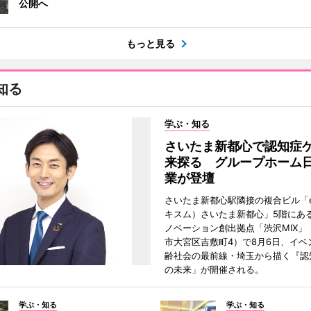
公開へ
もっと見る
知る
学ぶ・知る
さいたま新都心で認知症
来探る グループホーム
業が登壇
さいたま新都心駅隣接の複合ビル「ek
キスム）さいたま新都心」5階にあ
ノベーション創出拠点「渋沢MIX」
市大宮区吉敷町4）で8月6日、イベ
齢社会の最前線・埼玉から描く『認
の未来」が開催される。
学ぶ・知る
学ぶ・知る