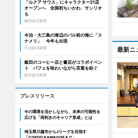
「ルクア サウス」にキャラクター21店
オープンへ 全国初ちいかわ、サンリオ
も
梅田経済新聞
今治・大三島の海辺のバル前の海に「ス
ナメリ」 今年も出現
今治経済新聞
最新ニ
飯田のコーヒー店と書店がコラボイベン
ト パフェを味わいながら言葉を紡ぐ
飯田経済新聞
プレスリリース
今の環境を活かしながら、未来の可能性を
広げる「両利きのキャリア形成」とは
埼玉県川越市からJリーグを目指す
「COEDO KAWAGOE F.C」、