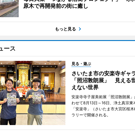
原木で再開発前の街に癒し
もっと見る
ュース
見る・遊ぶ
さいたま市の安楽寺ギャ
「照沼敦朗展」 見える
えない世界
安楽寺寺子屋美術展「照沼敦朗展」
わせて8月13日～16日、浄土真宗東
「安楽寺」（さいたま市大宮区桜木
ラリーで開催される。