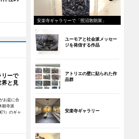
安楽寺ギャラリーで「照沼敦朗展」
ユーモアと社会派メッセー
ジを発信する作品
アトリエの壁に貼られた作
ラリーで
品群
世界と見
がお盆に合
本願寺派
安楽寺ギャラリー
町1）のギャ