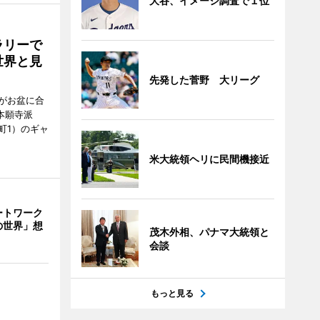
大谷、イメージ調査で１位
ラリーで
世界と見
先発した菅野 大リーグ
がお盆に合
本願寺派
町1）のギャ
米大統領ヘリに民間機接近
ートワーク
の世界」想
茂木外相、パナマ大統領と
会談
もっと見る