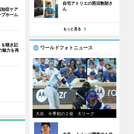
自宅アトリエの照沼敦朗さ
ん
認知症ケア
ープホーム
もっと見る
」を聴き記
ワールドフォトニュース
の魅力を再
大谷、今季初の２発 大リーグ