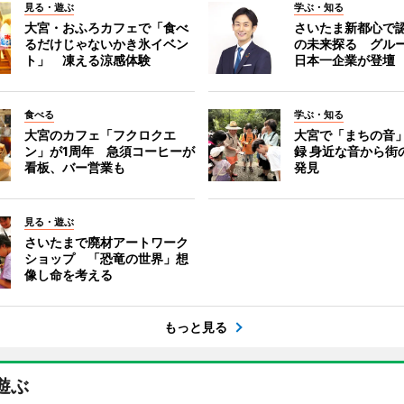
見る・遊ぶ
学ぶ・知る
大宮・おふろカフェで「食べ
さいたま新都心で
るだけじゃないかき氷イベン
の未来探る グル
ト」 凍える涼感体験
日本一企業が登壇
食べる
学ぶ・知る
大宮のカフェ「フクロクエ
大宮で「まちの音
ン」が1周年 急須コーヒーが
録 身近な音から街
看板、バー営業も
発見
見る・遊ぶ
さいたまで廃材アートワーク
ショップ 「恐竜の世界」想
像し命を考える
もっと見る
遊ぶ