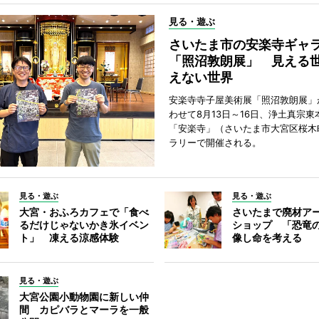
見る・遊ぶ
さいたま市の安楽寺ギャ
「照沼敦朗展」 見える
えない世界
安楽寺寺子屋美術展「照沼敦朗展」
わせて8月13日～16日、浄土真宗東
「安楽寺」（さいたま市大宮区桜木
ラリーで開催される。
見る・遊ぶ
見る・遊ぶ
大宮・おふろカフェで「食べ
さいたまで廃材ア
るだけじゃないかき氷イベン
ショップ 「恐竜
ト」 凍える涼感体験
像し命を考える
見る・遊ぶ
大宮公園小動物園に新しい仲
間 カピバラとマーラを一般