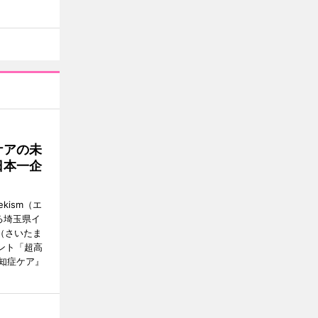
ケアの未
日本一企
ism（エ
る埼玉県イ
（さいたま
ント「超高
知症ケア』