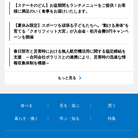
【ステーキのどん】お盆期間もランチメニューをご提供！お客
様に満足のいく食事をお届けいたします。
【夏休み限定】スポーツを頑張る子どもたちへ。“動ける身体”を
育てる「クオリフィット大宮」が入会金・初月会費0円キャンペ
ーンを開催
春日部市と災害時における無人航空機活用に関する協定締結を
支援 ～合同会社ポラリスとの連携により、災害時の迅速な情
報収集体制を構築～
もっと見る
食べる
見る・遊ぶ
買う
暮らす・働く
学ぶ・知る
特集