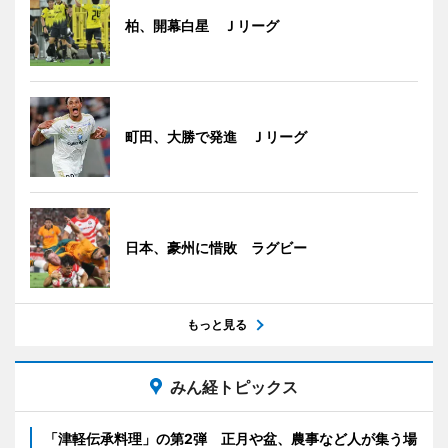
柏、開幕白星 Ｊリーグ
町田、大勝で発進 Ｊリーグ
日本、豪州に惜敗 ラグビー
もっと見る
みん経トピックス
「津軽伝承料理」の第2弾 正月や盆、農事など人が集う場