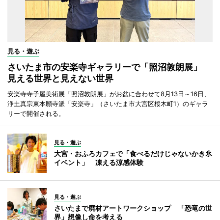
見る・遊ぶ
さいたま市の安楽寺ギャラリーで「照沼敦朗展」
見える世界と見えない世界
安楽寺寺子屋美術展「照沼敦朗展」がお盆に合わせて8月13日～16日、
浄土真宗東本願寺派「安楽寺」（さいたま市大宮区桜木町1）のギャラ
リーで開催される。
見る・遊ぶ
大宮・おふろカフェで「食べるだけじゃないかき氷
イベント」 凍える涼感体験
見る・遊ぶ
さいたまで廃材アートワークショップ 「恐竜の世
界」想像し命を考える