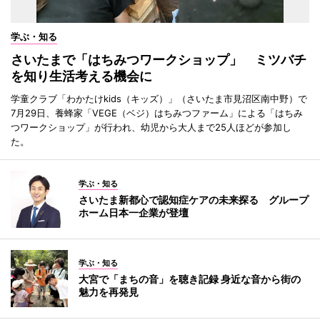
学ぶ・知る
さいたまで「はちみつワークショップ」 ミツバチ
を知り生活考える機会に
学童クラブ「わかたけkids（キッズ）」（さいたま市見沼区南中野）で
7月29日、養蜂家「VEGE（ベジ）はちみつファーム」による「はちみ
つワークショップ」が行われ、幼児から大人まで25人ほどが参加し
た。
学ぶ・知る
さいたま新都心で認知症ケアの未来探る グループ
ホーム日本一企業が登壇
学ぶ・知る
大宮で「まちの音」を聴き記録 身近な音から街の
魅力を再発見