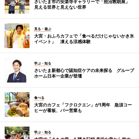
さいたま市の安楽寺ギャラリーで「照沼敦朗展」
見える世界と見えない世界
見る・遊ぶ
大宮・おふろカフェで「食べるだけじゃないかき氷
イベント」 凍える涼感体験
学ぶ・知る
さいたま新都心で認知症ケアの未来探る グループ
ホーム日本一企業が登壇
食べる
大宮のカフェ「フクロクエン」が1周年 急須コー
ヒーが看板、バー営業も
学ぶ・知る