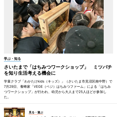
学ぶ・知る
さいたまで「はちみつワークショップ」 ミツバチ
を知り生活考える機会に
学童クラブ「わかたけkids（キッズ）」（さいたま市見沼区南中野）で
7月29日、養蜂家「VEGE（ベジ）はちみつファーム」による「はちみ
つワークショップ」が行われ、幼児から大人まで25人ほどが参加し
た。
見る・遊ぶ