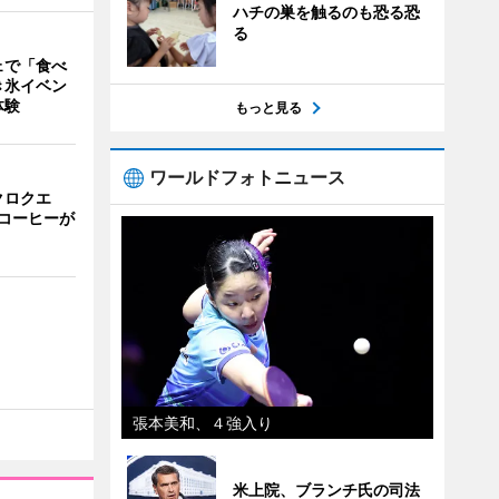
ハチの巣を触るのも恐る恐
る
ェで「食べ
き氷イベン
体験
もっと見る
ワールドフォトニュース
クロクエ
コーヒーが
張本美和、４強入り
米上院、ブランチ氏の司法