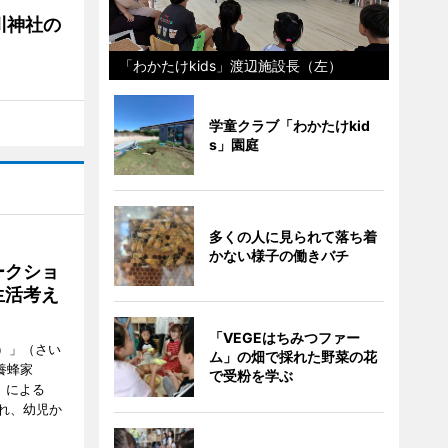
川神社の
「わかたけkids」渡辺施設長（左）
学童クラブ「わかたけkid
s」園庭
多くの人に見られて落ち着
かない様子の働きバチ
ークショ
生活考え
「VEGEはちみつファー
ズ）」（さい
ム」の畑で採れた野菜の花
養蜂家
で受粉を学ぶ
」による
れ、幼児か