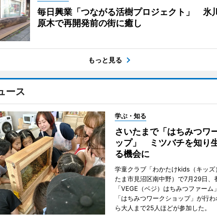
毎日興業「つながる活樹プロジェクト」 氷
原木で再開発前の街に癒し
もっと見る
ュース
学ぶ・知る
さいたまで「はちみつワ
ップ」 ミツバチを知り
る機会に
学童クラブ「わかたけkids（キッ
たま市見沼区南中野）で7月29日、
「VEGE（ベジ）はちみつファーム
「はちみつワークショップ」が行わ
ら大人まで25人ほどが参加した。