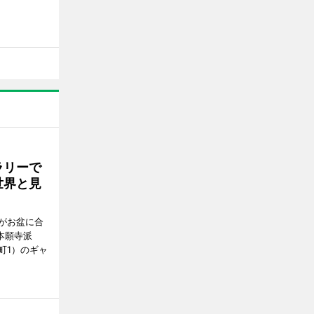
ラリーで
世界と見
がお盆に合
本願寺派
町1）のギャ