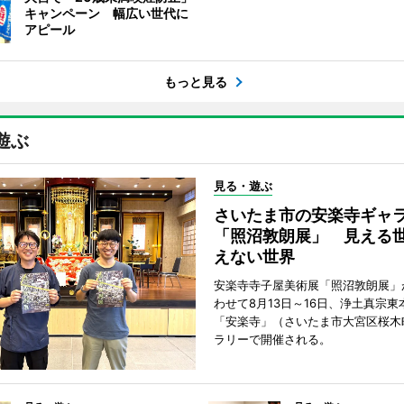
キャンペーン 幅広い世代に
アピール
もっと見る
遊ぶ
見る・遊ぶ
さいたま市の安楽寺ギャ
「照沼敦朗展」 見える
えない世界
安楽寺寺子屋美術展「照沼敦朗展」
わせて8月13日～16日、浄土真宗東
「安楽寺」（さいたま市大宮区桜木
ラリーで開催される。