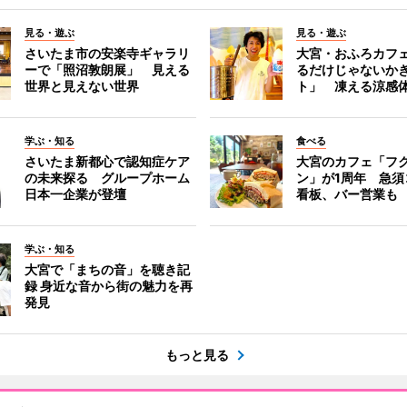
見る・遊ぶ
見る・遊ぶ
さいたま市の安楽寺ギャラリ
大宮・おふろカフ
ーで「照沼敦朗展」 見える
るだけじゃないか
世界と見えない世界
ト」 凍える涼感
学ぶ・知る
食べる
さいたま新都心で認知症ケア
大宮のカフェ「フ
の未来探る グループホーム
ン」が1周年 急須
日本一企業が登壇
看板、バー営業も
学ぶ・知る
大宮で「まちの音」を聴き記
録 身近な音から街の魅力を再
発見
もっと見る