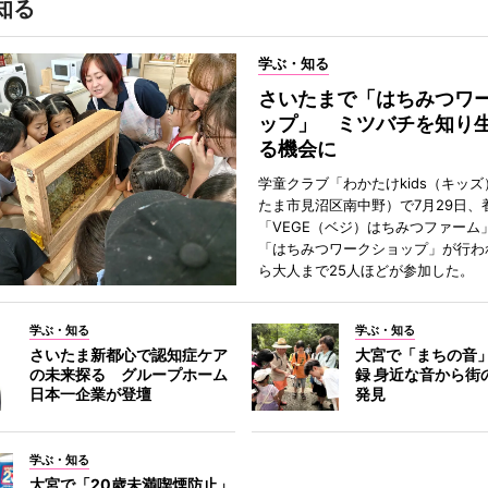
知る
学ぶ・知る
さいたまで「はちみつワ
ップ」 ミツバチを知り
る機会に
学童クラブ「わかたけkids（キッ
たま市見沼区南中野）で7月29日、
「VEGE（ベジ）はちみつファーム
「はちみつワークショップ」が行わ
ら大人まで25人ほどが参加した。
学ぶ・知る
学ぶ・知る
さいたま新都心で認知症ケア
大宮で「まちの音
の未来探る グループホーム
録 身近な音から街
日本一企業が登壇
発見
学ぶ・知る
大宮で「20歳未満喫煙防止」