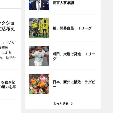
長官人事承認
ークショ
生活考え
柏、開幕白星 Ｊリーグ
ズ）」（さい
養蜂家
」による
町田、大勝で発進 Ｊリー
れ、幼児か
グ
日本、豪州に惜敗 ラグビ
」を聴き記
の魅力を再
ー
もっと見る