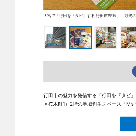
大宮で「行田を『タビ』する 行田市PR展」 観光
行田市の魅力を発信する「行田を『タビ』
区桜木町1）2階の地域創生スペース「M’s