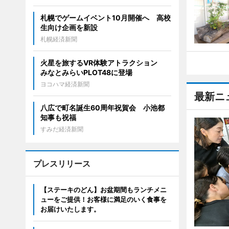
札幌でゲームイベント10月開催へ 高校
生向け企画を新設
札幌経済新聞
火星を旅するVR体験アトラクション
みなとみらいPLOT48に登場
ヨコハマ経済新聞
最新ニ
八広で町名誕生60周年祝賀会 小池都
知事も祝福
すみだ経済新聞
プレスリリース
【ステーキのどん】お盆期間もランチメニ
ューをご提供！お客様に満足のいく食事を
お届けいたします。