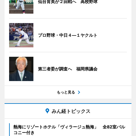
仙台育英が２回戦へ 高校野球
プロ野球・中日４―１ヤクルト
第三者委が調査へ 福岡県議会
もっと見る
みん経トピックス
熱海にリゾートホテル「ヴィラージュ熱海」 全82室バル
コニー付き