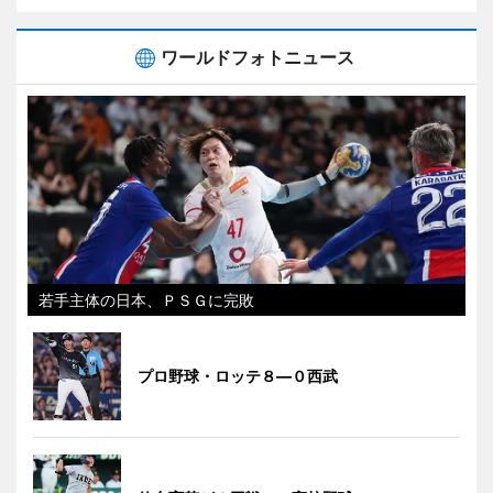
ワールドフォトニュース
若手主体の日本、ＰＳＧに完敗
プロ野球・ロッテ８―０西武