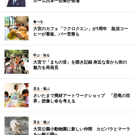
ホーム日本一企業が登壇
食べる
大宮のカフェ「フクロクエン」が1周年 急須コー
ヒーが看板、バー営業も
学ぶ・知る
大宮で「まちの音」を聴き記録 身近な音から街の
魅力を再発見
見る・遊ぶ
さいたまで廃材アートワークショップ 「恐竜の世
界」想像し命を考える
見る・遊ぶ
大宮公園小動物園に新しい仲間 カピバラとマーラ
を一般公開へ