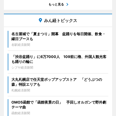
もっと見る
みん経トピックス
名古屋城で「夏まつり」開幕 盆踊りを毎日開催、飲食・
縁日ブースも
名駅経済新聞
「渋谷盆踊り」に6万7000人 109前に櫓、外国人観光客
も踊りの輪に
シブヤ経済新聞
大丸札幌店で任天堂ポップアップストア 「どうぶつの
森」特設エリアも
札幌経済新聞
OMO5函館で「函館夜景の日」 手回しオルガンで野外劇
テーマ曲
函館経済新聞