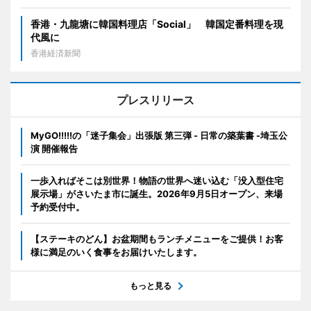
香港・九龍塘に韓国料理店「Social」 韓国定番料理を現
代風に
香港経済新聞
プレスリリース
MyGO!!!!!の「迷子集会」出張版 第三弾 - 日常の築葉書 -埼玉公
演 開催報告
一歩入ればそこは別世界！物語の世界へ迷い込む「没入型住宅
展示場」がさいたま市に誕生。2026年9月5日オープン、来場
予約受付中。
【ステーキのどん】お盆期間もランチメニューをご提供！お客
様に満足のいく食事をお届けいたします。
もっと見る