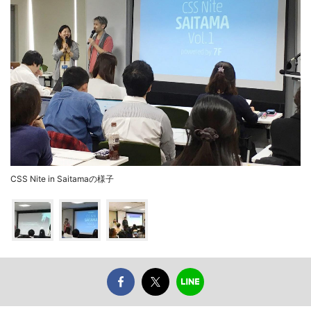
CSS Nite in Saitamaの様子