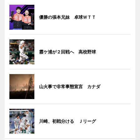
優勝の張本兄妹 卓球ＷＴＴ
霞ケ浦が２回戦へ 高校野球
山火事で非常事態宣言 カナダ
川崎、初戦分ける Ｊリーグ