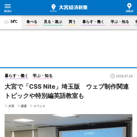
34°C
食べる
見る・遊ぶ
買う
暮らす・働く
学ぶ・知る
暮らす・働く
学ぶ・知る
2018.07.24
大宮で「CSS Nite」埼玉版 ウェブ制作関連
トピックや特別編英語教室も
大宮
講座
イベント