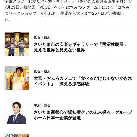
学童クラブ「わかたけkids（キッズ）」（さいたま市見沼区南中野）で
7月29日、養蜂家「VEGE（ベジ）はちみつファーム」による「はちみ
つワークショップ」が行われ、幼児から大人まで25人ほどが参加し
た。
見る・遊ぶ
さいたま市の安楽寺ギャラリーで「照沼敦朗展」
見える世界と見えない世界
見る・遊ぶ
大宮・おふろカフェで「食べるだけじゃないかき氷
イベント」 凍える涼感体験
学ぶ・知る
さいたま新都心で認知症ケアの未来探る グループ
ホーム日本一企業が登壇