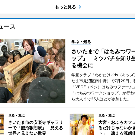
もっと見る
ュース
学ぶ・知る
さいたまで「はちみつワ
ップ」 ミツバチを知り
る機会に
学童クラブ「わかたけkids（キッ
たま市見沼区南中野）で7月29日、
「VEGE（ベジ）はちみつファーム
「はちみつワークショップ」が行わ
ら大人まで25人ほどが参加した。
見る・遊ぶ
見る・遊ぶ
さいたま市の安楽寺ギャラリ
大宮・おふろカフ
ーで「照沼敦朗展」 見える
るだけじゃないか
世界と見えない世界
ト」 凍える涼感