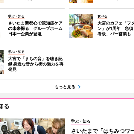
学ぶ・知る
食べる
さいたま新都心で認知症ケア
大宮のカフェ「フ
の未来探る グループホーム
ン」が1周年 急須
日本一企業が登壇
看板、バー営業も
学ぶ・知る
大宮で「まちの音」を聴き記
録 身近な音から街の魅力を再
発見
もっと見る
知る
学ぶ・知る
さいたまで「はちみつワ