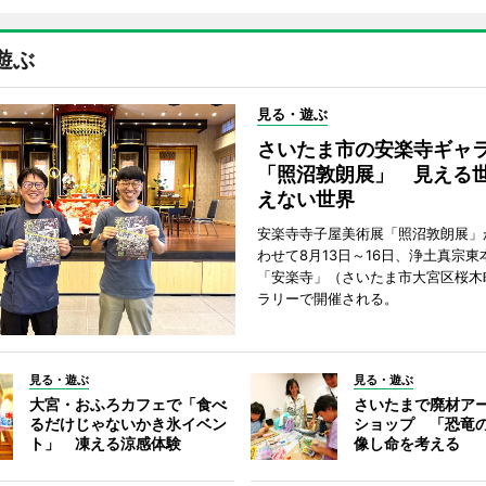
遊ぶ
見る・遊ぶ
さいたま市の安楽寺ギャ
「照沼敦朗展」 見える
えない世界
安楽寺寺子屋美術展「照沼敦朗展」
わせて8月13日～16日、浄土真宗東
「安楽寺」（さいたま市大宮区桜木
ラリーで開催される。
見る・遊ぶ
見る・遊ぶ
大宮・おふろカフェで「食べ
さいたまで廃材ア
るだけじゃないかき氷イベン
ショップ 「恐竜
ト」 凍える涼感体験
像し命を考える