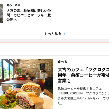
見る・遊ぶ
大宮公園小動物園に新しい仲
間 カピバラとマーラを一般
公開へ
もっと見る
食べる
大宮のカフェ「フクロクエ
周年 急須コーヒーが看
営業も
急須コーヒーを提供するカフェ
「FUKUROKUEN（フクロクエン
ま市大宮区土手町1）が7月22日で1
た。