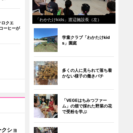
「わかたけkids」渡辺施設長（左）
クロクエ
コーヒーが
学童クラブ「わかたけkid
s」園庭
多くの人に見られて落ち着
かない様子の働きバチ
「VEGEはちみつファー
ム」の畑で採れた野菜の花
で受粉を学ぶ
ークショ