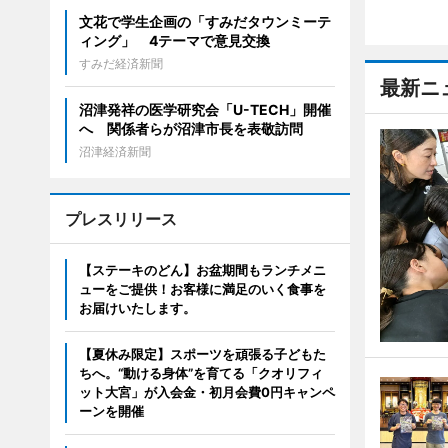
文花で学生企画の「すみだタウンミーテ
ィング」 4テーマで意見交換
すみだ経済新聞
最新ニ
沼津発祥の医学研究会「U-TECH」開催
へ 関係者らが沼津市長を表敬訪問
沼津経済新聞
プレスリリース
【ステーキのどん】お盆期間もランチメニ
ューをご提供！お客様に満足のいく食事を
お届けいたします。
【夏休み限定】スポーツを頑張る子どもた
ちへ。“動ける身体”を育てる「クオリフィ
ット大宮」が入会金・初月会費0円キャンペ
ーンを開催