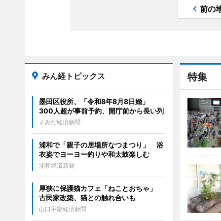
前の
みん経トピックス
特集
墨田区役所、「令和8年8月8日婚」
300人超が事前予約、開庁前から長い列
すみだ経済新聞
浦和で「親子の居場所なつまつり」 浴
衣姿でヨーヨー釣りや和太鼓楽しむ
浦和経済新聞
厚狭に保護猫カフェ「ねことおちゃ」
古民家改築、猫との触れ合いも
山口宇部経済新聞