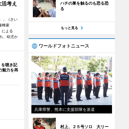
ハチの巣を触るのも恐る恐
生活考え
る
ズ）」（さい
養蜂家
もっと見る
」による
れ、幼児か
ワールドフォトニュース
」を聴き記
の魅力を再
兵庫県警、熊本に支援部隊を派遣
村上、２５号ソロ 大リー