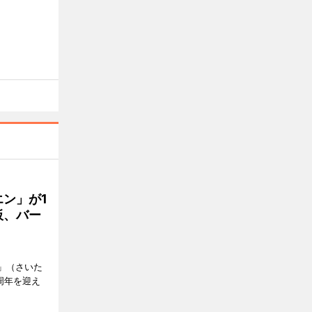
ン」が1
板、バー
）」（さいた
周年を迎え