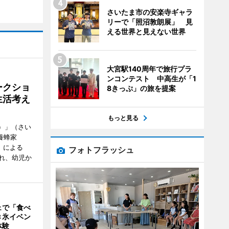
さいたま市の安楽寺ギャラ
リーで「照沼敦朗展」 見
える世界と見えない世界
大宮駅140周年で旅行プラ
ンコンテスト 中高生が「1
ークショ
8きっぷ」の旅を提案
生活考え
もっと見る
ズ）」（さい
養蜂家
」による
フォトフラッシュ
れ、幼児か
ェで「食べ
き氷イベン
体験