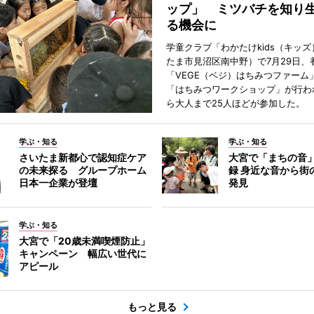
ップ」 ミツバチを知り
る機会に
学童クラブ「わかたけkids（キッ
たま市見沼区南中野）で7月29日、
「VEGE（ベジ）はちみつファーム
「はちみつワークショップ」が行わ
ら大人まで25人ほどが参加した。
学ぶ・知る
学ぶ・知る
さいたま新都心で認知症ケア
大宮で「まちの音
の未来探る グループホーム
録 身近な音から街
日本一企業が登壇
発見
学ぶ・知る
大宮で「20歳未満喫煙防止」
キャンペーン 幅広い世代に
アピール
もっと見る