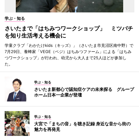
学ぶ・知る
さいたまで「はちみつワークショップ」 ミツバチ
を知り生活考える機会に
学童クラブ「わかたけkids（キッズ）」（さいたま市見沼区南中野）で
7月29日、養蜂家「VEGE（ベジ）はちみつファーム」による「はちみ
つワークショップ」が行われ、幼児から大人まで25人ほどが参加し
た。
学ぶ・知る
さいたま新都心で認知症ケアの未来探る グループ
ホーム日本一企業が登壇
学ぶ・知る
大宮で「まちの音」を聴き記録 身近な音から街の
魅力を再発見