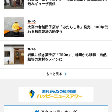
包みギョーザ提供
食べる
大宮の老舗団子店が「みたらし氷」発売 100年伝
わる独自製法の餡使う
食べる
岩槻に焼き菓子店「TEDe」、桶川から移転 自然
栽培の素材をメインに
もっと見る