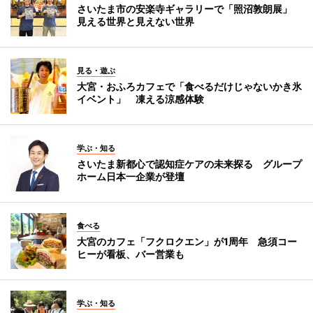
さいたま市の安楽寺ギャラリーで「照沼敦朗展」
見える世界と見えない世界
見る・遊ぶ
大宮・おふろカフェで「食べるだけじゃないかき氷
イベント」 凍える涼感体験
学ぶ・知る
さいたま新都心で認知症ケアの未来探る グループ
ホーム日本一企業が登壇
食べる
大宮のカフェ「フクロクエン」が1周年 急須コー
ヒーが看板、バー営業も
学ぶ・知る