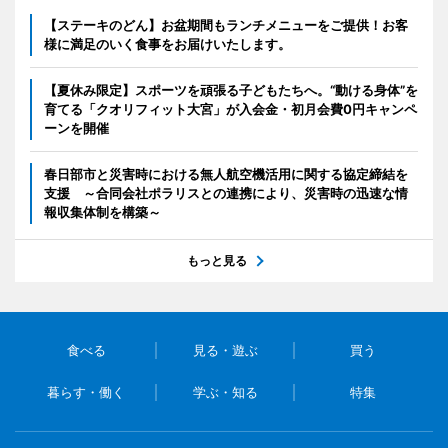
【ステーキのどん】お盆期間もランチメニューをご提供！お客
様に満足のいく食事をお届けいたします。
【夏休み限定】スポーツを頑張る子どもたちへ。“動ける身体”を
育てる「クオリフィット大宮」が入会金・初月会費0円キャンペ
ーンを開催
春日部市と災害時における無人航空機活用に関する協定締結を
支援 ～合同会社ポラリスとの連携により、災害時の迅速な情
報収集体制を構築～
もっと見る
食べる
見る・遊ぶ
買う
暮らす・働く
学ぶ・知る
特集