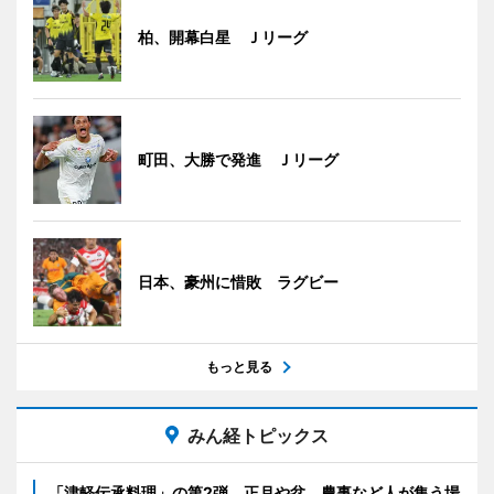
柏、開幕白星 Ｊリーグ
町田、大勝で発進 Ｊリーグ
日本、豪州に惜敗 ラグビー
もっと見る
みん経トピックス
「津軽伝承料理」の第2弾 正月や盆、農事など人が集う場