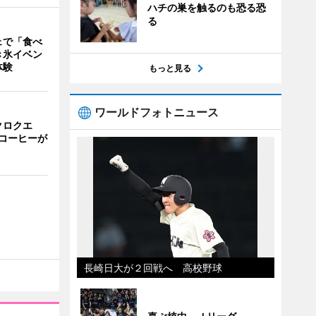
ハチの巣を触るのも恐る恐
る
ェで「食べ
き氷イベン
体験
もっと見る
ワールドフォトニュース
クロクエ
コーヒーが
長崎日大が２回戦へ 高校野球