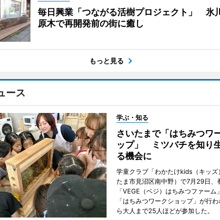
毎日興業「つながる活樹プロジェクト」 氷
原木で再開発前の街に癒し
もっと見る
ュース
学ぶ・知る
さいたまで「はちみつワ
ップ」 ミツバチを知り
る機会に
学童クラブ「わかたけkids（キッ
たま市見沼区南中野）で7月29日、
「VEGE（ベジ）はちみつファーム
「はちみつワークショップ」が行わ
ら大人まで25人ほどが参加した。