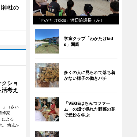
川神社の
「わかたけkids」渡辺施設長（左）
学童クラブ「わかたけkid
s」園庭
多くの人に見られて落ち着
かない様子の働きバチ
ークショ
生活考え
「VEGEはちみつファー
ズ）」（さい
ム」の畑で採れた野菜の花
養蜂家
で受粉を学ぶ
」による
れ、幼児か