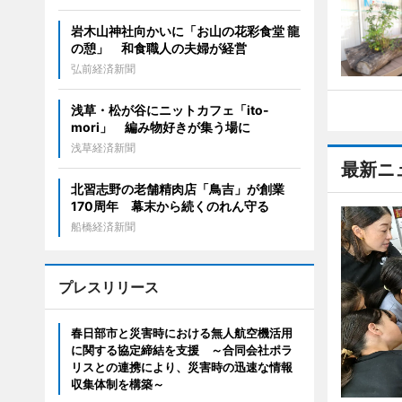
岩木山神社向かいに「お山の花彩食堂 龍
の憩」 和食職人の夫婦が経営
弘前経済新聞
浅草・松が谷にニットカフェ「ito-
mori」 編み物好きが集う場に
浅草経済新聞
最新ニ
北習志野の老舗精肉店「鳥吉」が創業
170周年 幕末から続くのれん守る
船橋経済新聞
プレスリリース
春日部市と災害時における無人航空機活用
に関する協定締結を支援 ～合同会社ポラ
リスとの連携により、災害時の迅速な情報
収集体制を構築～