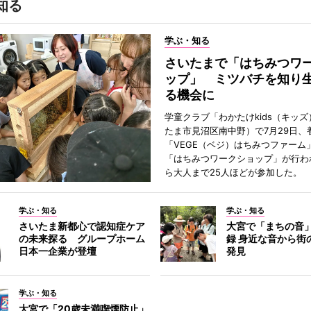
知る
学ぶ・知る
さいたまで「はちみつワ
ップ」 ミツバチを知り
る機会に
学童クラブ「わかたけkids（キッ
たま市見沼区南中野）で7月29日、
「VEGE（ベジ）はちみつファーム
「はちみつワークショップ」が行わ
ら大人まで25人ほどが参加した。
学ぶ・知る
学ぶ・知る
さいたま新都心で認知症ケア
大宮で「まちの音
の未来探る グループホーム
録 身近な音から街
日本一企業が登壇
発見
学ぶ・知る
大宮で「20歳未満喫煙防止」