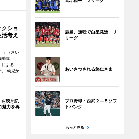
喜ぶ植中 Ｊリーグ
ークショ
鹿島、逆転で白星発進 Ｊ
生活考え
リーグ
ズ）」（さい
養蜂家
」による
あいさつされる悠仁さま
れ、幼児か
プロ野球・西武２―５ソフ
」を聴き記
の魅力を再
トバンク
もっと見る