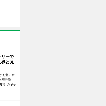
ラリーで
世界と見
がお盆に合
本願寺派
町1）のギャ