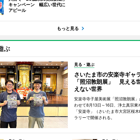
キャンペーン 幅広い世代に
アピール
もっと見る
遊ぶ
見る・遊ぶ
さいたま市の安楽寺ギャ
「照沼敦朗展」 見える
えない世界
安楽寺寺子屋美術展「照沼敦朗展」
わせて8月13日～16日、浄土真宗東
「安楽寺」（さいたま市大宮区桜木
ラリーで開催される。