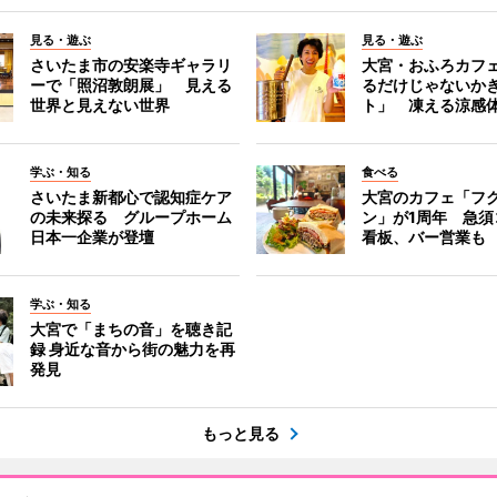
見る・遊ぶ
見る・遊ぶ
さいたま市の安楽寺ギャラリ
大宮・おふろカフ
ーで「照沼敦朗展」 見える
るだけじゃないか
世界と見えない世界
ト」 凍える涼感
学ぶ・知る
食べる
さいたま新都心で認知症ケア
大宮のカフェ「フ
の未来探る グループホーム
ン」が1周年 急須
日本一企業が登壇
看板、バー営業も
学ぶ・知る
大宮で「まちの音」を聴き記
録 身近な音から街の魅力を再
発見
もっと見る