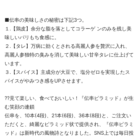
■伝串の美味しさの秘密は下記3つ。
１.【鶏皮】余分な脂を落としてコラーゲ ンのみを残し美
味しいパリもち食感に。
２.【タレ】万病に効くとされる高麗人参を贅沢に入れ、
高麗人参独特の臭みを消して美味しい甘辛タレに仕上げて
います。
３.【スパイス】主成分が大豆で、塩分ゼロを実現したス
パイスがやみつき感をUPさせます。
??見て楽しい、食べておいしい！『伝串ピラミッド』が生
む笑顔の連鎖
伝串を、10本(4段)、21本(6段)、36本(8段)と、ご注文い
ただくと、綺麗なピラミッド状で提供され、『伝串ピラミ
ッド』は新時代の風物詩となりました。SNS上では毎日投