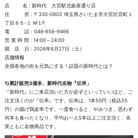
店 名 : 新時代 大宮駅北銀座通り店
住 所 : 〒330-0802 埼玉県さいたま市大宮区宮町１
丁目８６-１ M１F
電 話：048‐658-9466
営 業 時 間 : 14:00～24:00
開 店 日 : 2026年6月27日（土）
店舗情報
全国各地の街を元気にする！話題の新時代とは？
1)累計販売3億本、新時代名物『伝串」
『新時代』にご来店頂いた方が必ずといっていいほど、ご
注文頂くのが『伝串』です。伝串は、1本50円（税込55
円）の揚げ鶏皮串です。一度食べると、やみつき。思わず
何本も食べたくなり、平均お一人5本以上ご注文頂く、名
実ともに名物商品です。