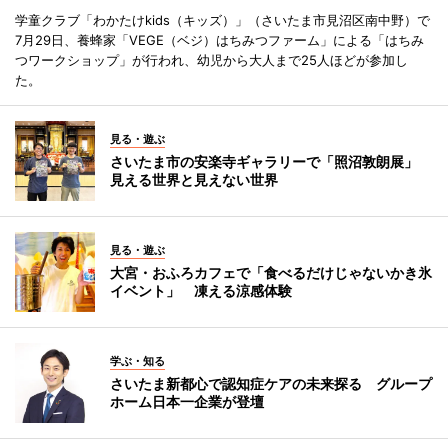
学童クラブ「わかたけkids（キッズ）」（さいたま市見沼区南中野）で
7月29日、養蜂家「VEGE（ベジ）はちみつファーム」による「はちみ
つワークショップ」が行われ、幼児から大人まで25人ほどが参加し
た。
見る・遊ぶ
さいたま市の安楽寺ギャラリーで「照沼敦朗展」
見える世界と見えない世界
見る・遊ぶ
大宮・おふろカフェで「食べるだけじゃないかき氷
イベント」 凍える涼感体験
学ぶ・知る
さいたま新都心で認知症ケアの未来探る グループ
ホーム日本一企業が登壇