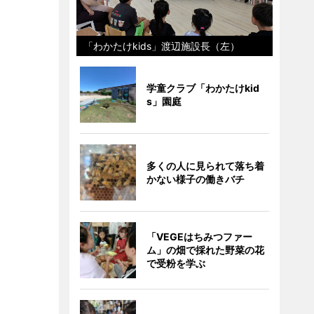
「わかたけkids」渡辺施設長（左）
学童クラブ「わかたけkid
s」園庭
多くの人に見られて落ち着
かない様子の働きバチ
「VEGEはちみつファー
ム」の畑で採れた野菜の花
で受粉を学ぶ