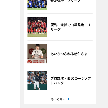
喜ぶ植中 Ｊリーグ
鹿島、逆転で白星発進 Ｊ
リーグ
あいさつされる悠仁さま
プロ野球・西武２―５ソフ
トバンク
もっと見る