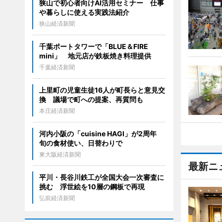
狭山で初心者向けAI活用セミナー 仕事
や暮らしに使える実践法紹介
狭山経済新聞
千葉ポートタワーで「BLUE＆FIRE
mini」 地元店が鉄板焼き料理提供
千葉経済新聞
上里町の児童生徒16人が町長らと意見交
換 議場で町への提案、再質問も
本庄経済新聞
河内小阪の「cuisine HAGI」が2周年
旬の食材使い、日替わりで
東大阪経済新聞
最新ニ
平川・長谷川鉄工が全国大会一次審査に
挑む 浮世絵を10層の鋼板で再現
弘前経済新聞