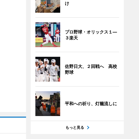
け
プロ野球・オリックス１―
３楽天
佐野日大、２回戦へ 高校
野球
平和への祈り、灯籠流しに
もっと見る