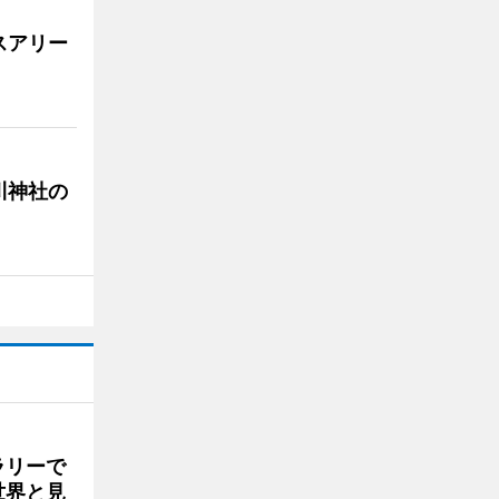
スアリー
川神社の
ラリーで
世界と見