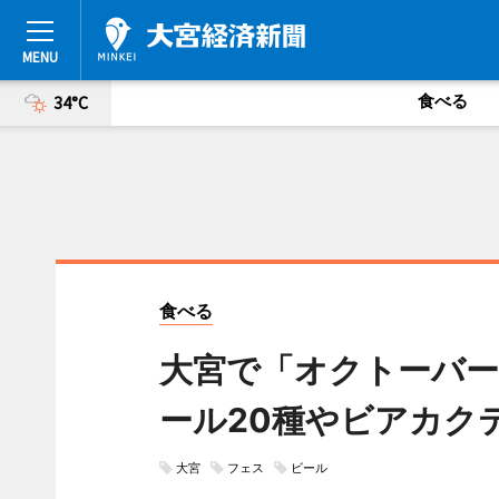
食べる
34°C
食べる
大宮で「オクトーバ
ール20種やビアカク
大宮
フェス
ビール