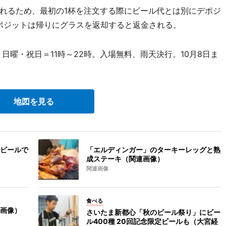
れるため、最初の1杯を注文する際にビール代とは別にデポジ
デポジットは帰りにグラスを返却すると返金される。
日曜・祝日＝11時～22時。入場無料、雨天決行。10月8日ま
地図を見る
ビールで
「エルディンガー」のターキーレッグと熟
成ステーキ（関連画像）
関連画像
食べる
画像）
さいたま新都心「秋のビール祭り」にビー
ル400種 20回記念限定ビールも（大宮経