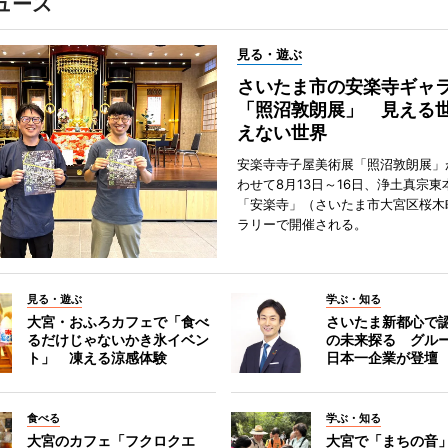
ュース
見る・遊ぶ
さいたま市の安楽寺ギャ
「照沼敦朗展」 見える
えない世界
安楽寺寺子屋美術展「照沼敦朗展」
わせて8月13日～16日、浄土真宗東
「安楽寺」（さいたま市大宮区桜木
ラリーで開催される。
見る・遊ぶ
学ぶ・知る
大宮・おふろカフェで「食べ
さいたま新都心で
るだけじゃないかき氷イベン
の未来探る グル
ト」 凍える涼感体験
日本一企業が登壇
食べる
学ぶ・知る
大宮のカフェ「フクロクエ
大宮で「まちの音