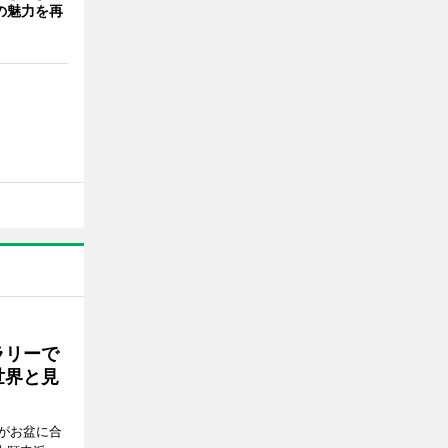
の魅力を再
ラリーで
世界と見
がお盆に合