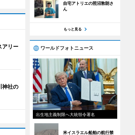
自宅アトリエの照沼敦朗さ
ん
もっと見る
スアリー
ワールドフォトニュース
川神社の
出生地主義制限へ大統領令署名
米イスラエル船舶の航行禁