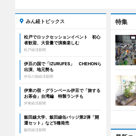
みん経トピックス
特集
松戸でロックセッションイベント 初心
者歓迎、大音量で演奏楽しむ
松戸経済新聞
伊豆の国で「IZURUFES」 CHEHONら
出演、地元勢も
伊豆の国経済新聞
伊東の宿・グランベール伊豆で「旅する
お茶会」台湾編 特製ランチも
伊東経済新聞
飯田線大学、飯田線缶バッジ第2弾「開
運セット」など5種発売
飯田経済新聞