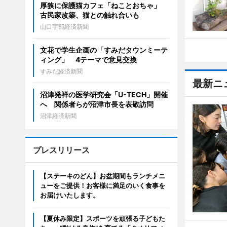
厚狭に保護猫カフェ「ねことおちゃ」
古民家改築、猫との触れ合いも
山口宇部経済新聞
文花で学生企画の「すみだタウンミーテ
ィング」 4テーマで意見交換
すみだ経済新聞
最新ニ
沼津発祥の医学研究会「U-TECH」開催
へ 関係者らが沼津市長を表敬訪問
沼津経済新聞
プレスリリース
【ステーキのどん】お盆期間もランチメニ
ューをご提供！お客様に満足のいく食事を
お届けいたします。
【夏休み限定】スポーツを頑張る子どもた