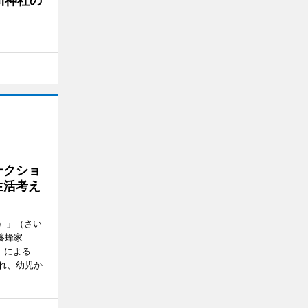
川神社の
ークショ
生活考え
ズ）」（さい
養蜂家
」による
れ、幼児か