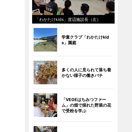
「わかたけkids」渡辺施設長（左）
学童クラブ「わかたけkid
s」園庭
多くの人に見られて落ち着
かない様子の働きバチ
「VEGEはちみつファー
ム」の畑で採れた野菜の花
で受粉を学ぶ