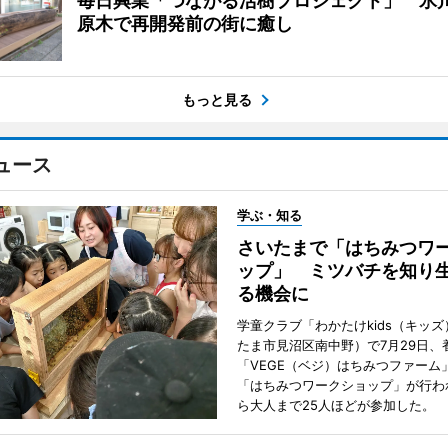
毎日興業「つながる活樹プロジェクト」 氷
原木で再開発前の街に癒し
もっと見る
ュース
学ぶ・知る
さいたまで「はちみつワ
ップ」 ミツバチを知り
る機会に
学童クラブ「わかたけkids（キッ
たま市見沼区南中野）で7月29日、
「VEGE（ベジ）はちみつファーム
「はちみつワークショップ」が行わ
ら大人まで25人ほどが参加した。