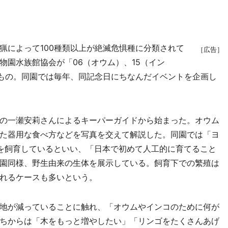
によって100種類以上が絶滅危惧種に分類されて
［広告］
物園水族館協会が「06（オウム）、15（イン
たもの。同園では毎年、同記念日にちなんだイベントを企画し
の一瀬安莉さんによるキーパーガイドから始まった。オウム
た器用な食べ方などを写真を交えて解説した。同園では「ヨ
を飼育しているといい、「日本で初めて人工的に育てること
園同様、野生由来の生体を展示している。飼育下での繁殖は
れるケースも多いという。
地が減っていることに触れ、「オウムやインコのために何が
ちからは「木をもっと増やしたい」「リンゴをたくさんあげ