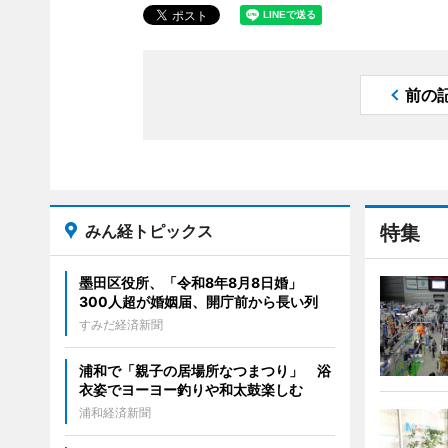
前の
みん経トピックス
特集
墨田区役所、「令和8年8月8日婚」
300人超が婚姻届、開庁前から長い列
すみだ経済新聞
浦和で「親子の居場所なつまつり」 浴
衣姿でヨーヨー釣りや和太鼓楽しむ
浦和経済新聞