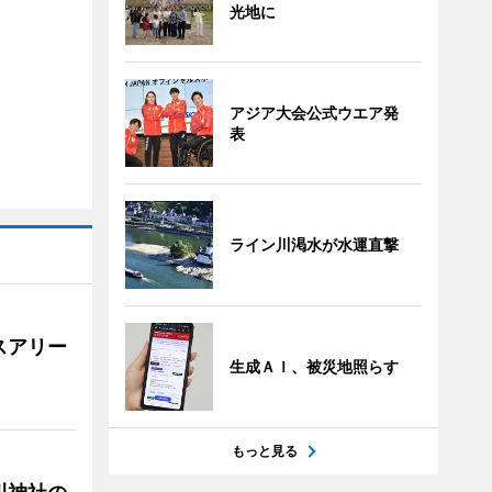
光地に
アジア大会公式ウエア発
表
ライン川渇水が水運直撃
スアリー
生成ＡＩ、被災地照らす
もっと見る