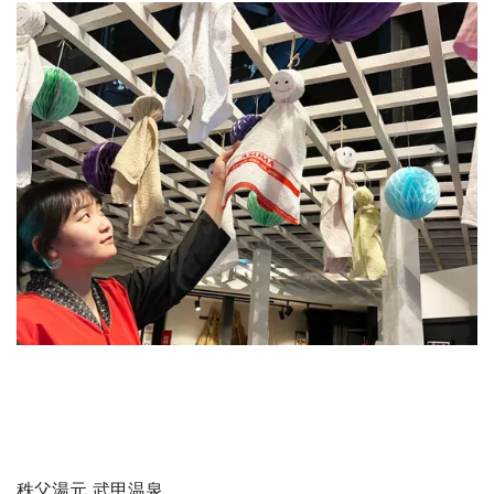
秩父湯元 武甲温泉