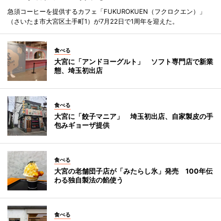
急須コーヒーを提供するカフェ「FUKUROKUEN（フクロクエン）」
（さいたま市大宮区土手町1）が7月22日で1周年を迎えた。
食べる
大宮に「アンドヨーグルト」 ソフト専門店で新業
態、埼玉初出店
食べる
大宮に「餃子マニア」 埼玉初出店、自家製皮の手
包みギョーザ提供
食べる
大宮の老舗団子店が「みたらし氷」発売 100年伝
わる独自製法の餡使う
食べる