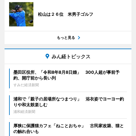
松山は２６位 米男子ゴルフ
もっと見る
みん経トピックス
墨田区役所、「令和8年8月8日婚」 300人超が事前予
約、開庁前から長い列
すみだ経済新聞
浦和で「親子の居場所なつまつり」 浴衣姿でヨーヨー釣
りや和太鼓楽しむ
浦和経済新聞
厚狭に保護猫カフェ「ねことおちゃ」 古民家改築、猫と
の触れ合いも