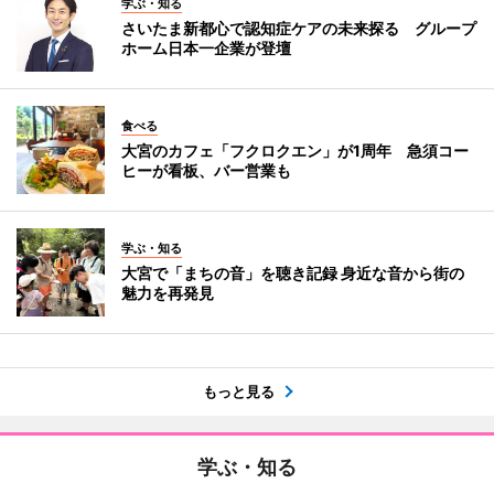
学ぶ・知る
さいたま新都心で認知症ケアの未来探る グループ
ホーム日本一企業が登壇
食べる
大宮のカフェ「フクロクエン」が1周年 急須コー
ヒーが看板、バー営業も
学ぶ・知る
大宮で「まちの音」を聴き記録 身近な音から街の
魅力を再発見
もっと見る
学ぶ・知る