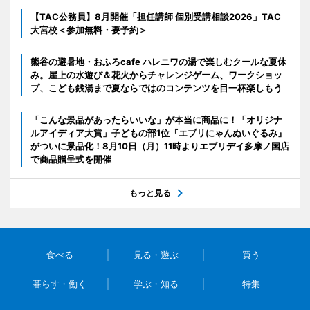
【TAC公務員】8月開催「担任講師 個別受講相談2026」TAC
大宮校＜参加無料・要予約＞
熊谷の避暑地・おふろcafe ハレニワの湯で楽しむクールな夏休
み。屋上の水遊び＆花火からチャレンジゲーム、ワークショッ
プ、こども銭湯まで夏ならではのコンテンツを目一杯楽しもう
「こんな景品があったらいいな」が本当に商品に！「オリジナ
ルアイディア大賞」子どもの部1位『エブリにゃんぬいぐるみ』
がついに景品化！8月10日（月）11時よりエブリデイ多摩ノ国店
で商品贈呈式を開催
もっと見る
食べる
見る・遊ぶ
買う
暮らす・働く
学ぶ・知る
特集