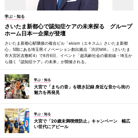
学ぶ・知る
さいたま新都心で認知症ケアの未来探る グループ
ホーム日本一企業が登壇
さいたま新都心駅隣接の複合ビル「ekism（エキスム）さいたま新都
心」5階にある埼玉県イノベーション創出拠点「渋沢MIX」（さいたま
市大宮区吉敷町4）で8月6日、イベント「超高齢社会の最前線・埼玉か
ら描く『認知症ケア』の未来」が開催される。
学ぶ・知る
大宮で「まちの音」を聴き記録 身近な音から街の
魅力を再発見
学ぶ・知る
大宮で「20歳未満喫煙防止」キャンペーン 幅広
い世代にアピール