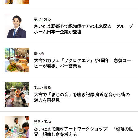
学ぶ・知る
さいたま新都心で認知症ケアの未来探る グループ
ホーム日本一企業が登壇
食べる
大宮のカフェ「フクロクエン」が1周年 急須コー
ヒーが看板、バー営業も
学ぶ・知る
大宮で「まちの音」を聴き記録 身近な音から街の
魅力を再発見
見る・遊ぶ
さいたまで廃材アートワークショップ 「恐竜の世
界」想像し命を考える