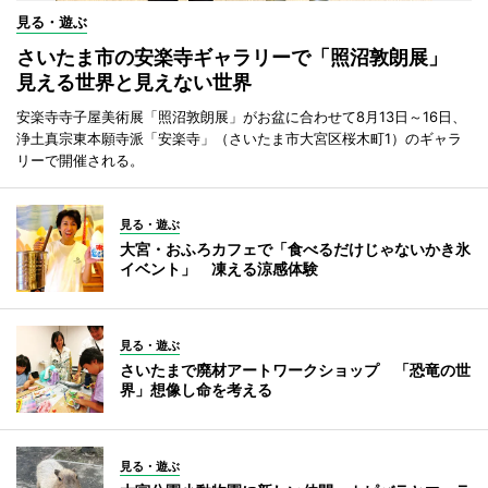
見る・遊ぶ
さいたま市の安楽寺ギャラリーで「照沼敦朗展」
見える世界と見えない世界
安楽寺寺子屋美術展「照沼敦朗展」がお盆に合わせて8月13日～16日、
浄土真宗東本願寺派「安楽寺」（さいたま市大宮区桜木町1）のギャラ
リーで開催される。
見る・遊ぶ
大宮・おふろカフェで「食べるだけじゃないかき氷
イベント」 凍える涼感体験
見る・遊ぶ
さいたまで廃材アートワークショップ 「恐竜の世
界」想像し命を考える
見る・遊ぶ