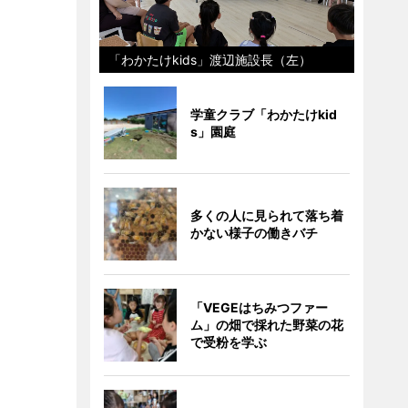
「わかたけkids」渡辺施設長（左）
学童クラブ「わかたけkid
s」園庭
多くの人に見られて落ち着
かない様子の働きバチ
「VEGEはちみつファー
ム」の畑で採れた野菜の花
で受粉を学ぶ