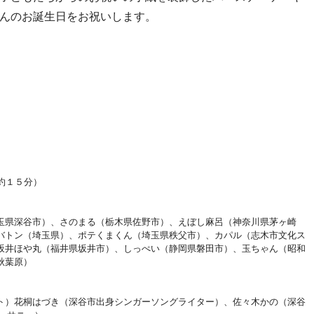
んのお誕生日をお祝いします。
約１５分）
玉県深谷市）、さのまる（栃木県佐野市）、えぼし麻呂（神奈川県茅ヶ崎
バトン（埼玉県）、ポテくまくん（埼玉県秩父市）、カパル（志木市文化ス
坂井ほや丸（福井県坂井市）、しっぺい（静岡県磐田市）、玉ちゃん（昭和
秋葉原）
ト）花桐はづき（深谷市出身シンガーソングライター）、佐々木かの（深谷