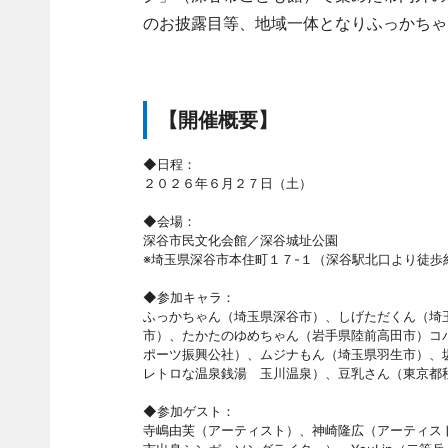
のお披露目等、地域一体となりふっかちゃ
【開催概要】
◆日程：
２０２６年６月２７日（土）
◆会場：
深谷市民文化会館／深谷城址公園
※埼玉県深谷市本住町１７-１（深谷駅北口より徒歩
◆参加キャラ：
ふっかちゃん（埼玉県深谷市）、しげただくん（埼
市）、たかたのゆめちゃん（岩手県陸前高田市）コ
ポーツ振興公社）、ムジナもん（埼玉県羽生市）、
レトロな温泉銭湯 玉川温泉）、豆乳さん（東京都
◆参加ゲスト：
寺嶋由芙（アーティスト）、神崎隆広（アーティス