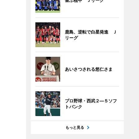
喜ぶ植中 Ｊリーグ
鹿島、逆転で白星発進 Ｊ
リーグ
あいさつされる悠仁さま
プロ野球・西武２―５ソフ
トバンク
もっと見る