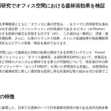
同研究でオフィス空間における森林浴効果を検証
ある李卿教授とともに「オフィスに森の空気を。」をテーマに共同研究を進め
す成分群（フィトンチッド）の代表成分である α-ピネン（α‐Pinene）
出する技術の確立を目指すものです（※1）。この成分は一般的に、消臭・脱
防腐効果、さらに、心身のリラックス効果、ストレス低減効果や免疫機能増
現在もエビデンス収集・検証を進めております。
間において森林浴と同様の効果が期待できる空間フレグランス「Forest
用いた新ソリューション「オフィス森林浴」を福利厚生EXPOにおいて、本製品を
浴と同様のメカニズムが期待できる香りの可能性について、現在進行中の研
ディフューザー「セントFOREST」を用いた空間演出も実施し、自然環境を
業の健康経営に新しい選択肢を提供し得る先進的な取り組みをぜひ会場でご
I」の特徴
に厳選した、日本三大美林の一つで日本森林浴発祥の地である赤沢自然休養