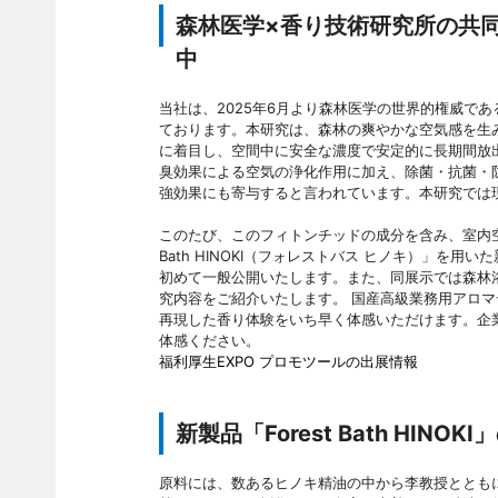
森林医学×香り技術研究所の共
中
当社は、2025年6月より森林医学の世界的権威で
ております。本研究は、森林の爽やかな空気感を生み出
に着目し、空間中に安全な濃度で安定的に長期間放
臭効果による空気の浄化作用に加え、除菌・抗菌・
強効果にも寄与すると言われています。本研究では
このたび、このフィトンチッドの成分を含み、室内空
Bath HINOKI（フォレストバス ヒノキ）」を
初めて一般公開いたします。また、同展示では森林
究内容をご紹介いたします。 国産高級業務用アロマ
再現した香り体験をいち早く体感いただけます。企
体感ください。
福利厚生EXPO プロモツールの出展情報
新製品「Forest Bath HINOK
原料には、数あるヒノキ精油の中から李教授ととも