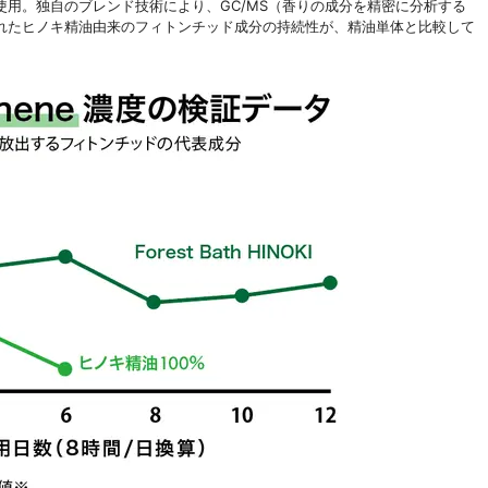
用。独自のブレンド技術により、GC/MS（香りの成分を精密に分析する
れたヒノキ精油由来のフィトンチッド成分の持続性が、精油単体と比較して