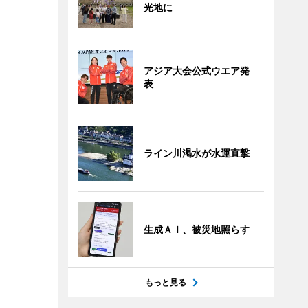
光地に
アジア大会公式ウエア発
表
ライン川渇水が水運直撃
生成ＡＩ、被災地照らす
もっと見る