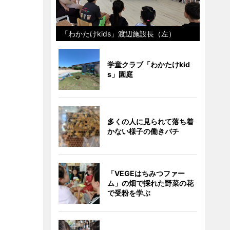
「わかたけkids」渡辺施設長（左）
学童クラブ「わかたけkid
s」園庭
多くの人に見られて落ち着
かない様子の働きバチ
「VEGEはちみつファー
ム」の畑で採れた野菜の花
で受粉を学ぶ