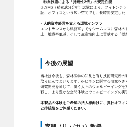
-
独自技術による「持続性2倍」の安定性能
GC/MS（精密成分分析）試験により、フィトンチ
証。オフィスという広い空間でも、長時間安定した
-
人的資本経営を支える環境インフラ
エントランスから執務室までをシームレスに森林の
上、離職率低減、そして生産性向上に貢献する「従
今後の展望
当社は今後も、森林医学の知見と香り技術研究所の
取り組んでまいります。α-ピネンに関する研究を
研究開発を通じて、働く人々のウェルビーイングを
戦し、より豊かな空間体験とウェルビーイングの実
本製品の体験をご希望の法人様向けに、貴社オフィ
と持続性をご体感ください。
李卿（り・けい）教授