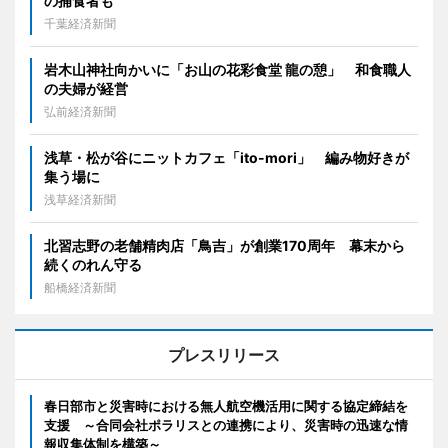
の捕食者も
千葉経済新聞
岩木山神社向かいに「お山の花彩食堂 龍の憩」 和食職人
の夫婦が経営
弘前経済新聞
浅草・松が谷にニットカフェ「ito-mori」 編み物好きが
集う場に
浅草経済新聞
北習志野の老舗精肉店「鳥吉」が創業170周年 幕末から
続くのれん守る
船橋経済新聞
プレスリリース
春日部市と災害時における無人航空機活用に関する協定締結を
支援 ～合同会社ポラリスとの連携により、災害時の迅速な情
報収集体制を構築～