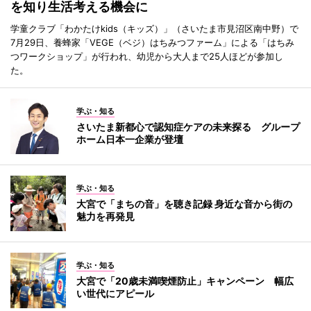
を知り生活考える機会に
学童クラブ「わかたけkids（キッズ）」（さいたま市見沼区南中野）で
7月29日、養蜂家「VEGE（ベジ）はちみつファーム」による「はちみ
つワークショップ」が行われ、幼児から大人まで25人ほどが参加し
た。
学ぶ・知る
さいたま新都心で認知症ケアの未来探る グループ
ホーム日本一企業が登壇
学ぶ・知る
大宮で「まちの音」を聴き記録 身近な音から街の
魅力を再発見
学ぶ・知る
大宮で「20歳未満喫煙防止」キャンペーン 幅広
い世代にアピール