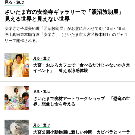
見る・遊ぶ
さいたま市の安楽寺ギャラリーで「照沼敦朗展」
見える世界と見えない世界
安楽寺寺子屋美術展「照沼敦朗展」がお盆に合わせて8月13日～16日、
浄土真宗東本願寺派「安楽寺」（さいたま市大宮区桜木町1）のギャラ
リーで開催される。
見る・遊ぶ
大宮・おふろカフェで「食べるだけじゃないかき氷
イベント」 凍える涼感体験
見る・遊ぶ
さいたまで廃材アートワークショップ 「恐竜の世
界」想像し命を考える
見る・遊ぶ
大宮公園小動物園に新しい仲間 カピバラとマーラ