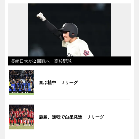
長崎日大が２回戦へ 高校野球
喜ぶ植中 Ｊリーグ
鹿島、逆転で白星発進 Ｊリーグ