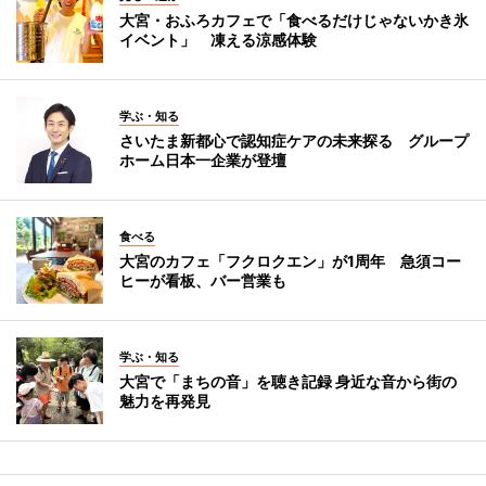
大宮・おふろカフェで「食べるだけじゃないかき氷
イベント」 凍える涼感体験
学ぶ・知る
さいたま新都心で認知症ケアの未来探る グループ
ホーム日本一企業が登壇
食べる
大宮のカフェ「フクロクエン」が1周年 急須コー
ヒーが看板、バー営業も
学ぶ・知る
大宮で「まちの音」を聴き記録 身近な音から街の
魅力を再発見