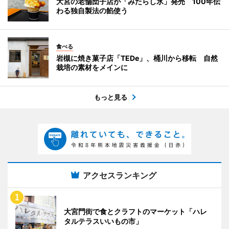
大宮の老舗団子店が「みたらし氷」発売 100年伝
わる独自製法の餡使う
食べる
岩槻に焼き菓子店「TEDe」、桶川から移転 自然
栽培の素材をメインに
もっと見る
アクセスランキング
大宮門街で食とクラフトのマーケット「ハレ
タルテラスいいもの市」