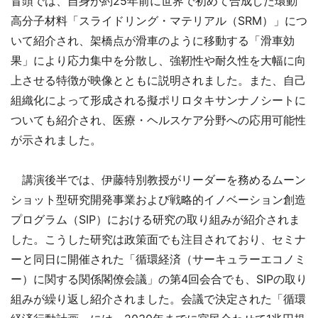
冒頭では、自身が約25年前に世界で初めて合成した環動
高分子材料「スライドリング・マテリアル（SRM）」につ
いて紹介され、架橋点が滑車のように移動する「滑車効
果」により応力集中を分散し、強靭性や耐久性を大幅に向
上させる特徴が映像とともに説明されました。また、自己
組織化によって形成される擬ポリロタキサンナノシートに
ついても紹介され、医療・ヘルスケア分野への応用可能性
が示されました。
講演後半では、伊藤特別教授がリーダーを務めるムーン
ショット型研究開発事業および戦略的イノベーション創造
プログラム（SIP）における研究の取り組みが紹介されま
した。こうした研究は政策面でも注目されており、セミナ
ーと同日に開催された「循環経済（サーキュラーエコノミ
ー）に関する関係閣僚会議」の第4回会合でも、SIPの取り
組みが繰り返し紹介されました。会議で決定された「循環