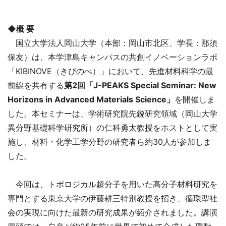
◆概 要
国立大学法人岡山大学（本部：岡山市北区、学長：那須
保友）は、本学津島キャンパスの共創イノベーションラボ
「KIBINOVE（きびのべ）」において、先進材料科学の最
前線を共有する
第2回「J-PEAKS Special Seminar: New
Horizons in Advanced Materials Science」
を開催しま
した。本セミナーは、学術研究院先鋭研究領域（岡山大学
異分野基礎科学研究所）の仁科勇太教授をホストとして実
施し、材料・化学工学分野の研究者ら約30人が参加しま
した。
今回は、トポロジカル超分子を用いた高分子材料研究を
専門とする東京大学の伊藤耕三特別教授を招き、循環型社
会の実現に向けた最新の研究成果が紹介されました。講演