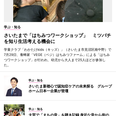
学ぶ・知る
さいたまで「はちみつワークショップ」 ミツバチ
を知り生活考える機会に
学童クラブ「わかたけkids（キッズ）」（さいたま市見沼区南中野）で
7月29日、養蜂家「VEGE（ベジ）はちみつファーム」による「はちみ
つワークショップ」が行われ、幼児から大人まで25人ほどが参加し
た。
学ぶ・知る
さいたま新都心で認知症ケアの未来探る グループ
ホーム日本一企業が登壇
学ぶ・知る
大宮で「まちの音」を聴き記録 身近な音から街の