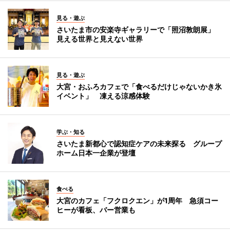
見る・遊ぶ
さいたま市の安楽寺ギャラリーで「照沼敦朗展」
見える世界と見えない世界
見る・遊ぶ
大宮・おふろカフェで「食べるだけじゃないかき氷
イベント」 凍える涼感体験
学ぶ・知る
さいたま新都心で認知症ケアの未来探る グループ
ホーム日本一企業が登壇
食べる
大宮のカフェ「フクロクエン」が1周年 急須コー
ヒーが看板、バー営業も