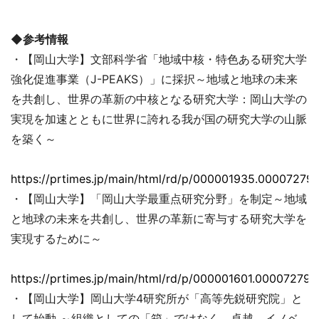
◆参考情報
・【岡山大学】文部科学省「地域中核・特色ある研究大学
強化促進事業（J-PEAKS）」に採択～地域と地球の未来
を共創し、世界の革新の中核となる研究大学：岡山大学の
実現を加速とともに世界に誇れる我が国の研究大学の山脈
を築く～
https://prtimes.jp/main/html/rd/p/000001935.000072793
・【岡山大学】「岡山大学最重点研究分野」を制定～地域
と地球の未来を共創し、世界の革新に寄与する研究大学を
実現するために～
https://prtimes.jp/main/html/rd/p/000001601.000072793
・【岡山大学】岡山大学4研究所が「高等先鋭研究院」と
して始動 ～組織としての「箱」ではなく、卓越、イノベ