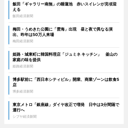
飯田「ギャラリー南無」の睡蓮池 赤いスイレンが見頃迎
える
飯田経済新聞
梅田・うめきた公園に「雲海」出現 昼と夜で異なる演
出、昨年は50万人来場
梅田経済新聞
姫路・城東町に韓国料理店「ジュミネ キッチン」 釜山の
家庭の味を提供
姫路経済新聞
博多駅前に「西日本シティビル」開業、商業ゾーンは飲食5
店
博多経済新聞
東京メトロ「銀座線」ダイヤ改正で増発 日中は3分間隔で
運行へ
シブヤ経済新聞