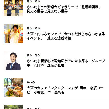
見る・遊ぶ
さいたま市の安楽寺ギャラリーで「照沼敦朗展」
見える世界と見えない世界
見る・遊ぶ
大宮・おふろカフェで「食べるだけじゃないかき氷
イベント」 凍える涼感体験
学ぶ・知る
さいたま新都心で認知症ケアの未来探る グループ
ホーム日本一企業が登壇
食べる
大宮のカフェ「フクロクエン」が1周年 急須コー
ヒーが看板、バー営業も