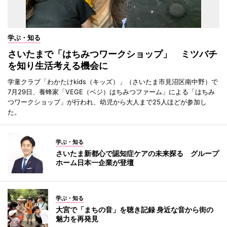
学ぶ・知る
さいたまで「はちみつワークショップ」 ミツバチ
を知り生活考える機会に
学童クラブ「わかたけkids（キッズ）」（さいたま市見沼区南中野）で
7月29日、養蜂家「VEGE（ベジ）はちみつファーム」による「はちみ
つワークショップ」が行われ、幼児から大人まで25人ほどが参加し
た。
学ぶ・知る
さいたま新都心で認知症ケアの未来探る グループ
ホーム日本一企業が登壇
学ぶ・知る
大宮で「まちの音」を聴き記録 身近な音から街の
魅力を再発見