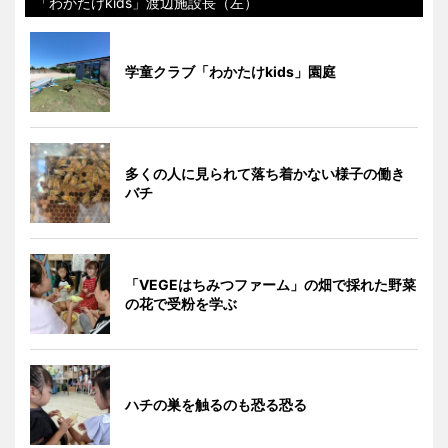
「わかたけkids」渡辺施設長（左）
学童クラブ「わかたけkids」園庭
多くの人に見られて落ち着かない様子の働き
バチ
「VEGEはちみつファーム」の畑で採れた野菜
の花で受粉を学ぶ
ハチの巣を触るのも恐る恐る