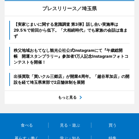
プレスリリース／埼玉県
【実家じまいに関する意識調査 第3弾】話し合い実施率は
29.5％で前回から低下。「大相続時代」でも家族の会話は進ま
ず
秩父地域おもてなし観光公社公式Instagramにて『午歳総開
帳 開運スタンプラリー』参加者1万人記念Instagramフォトコ
ンテストを開催！
出張買取「買いクル三郷店」が開業4周年。「越谷草加店」の開
設を経て埼玉県東部で2店舗体制を展開
もっと見る
食べる
見る・遊ぶ
買う
暮らす・働く
学ぶ・知る
特集