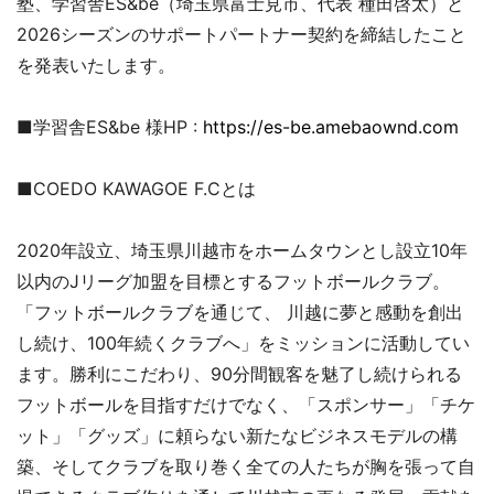
塾、学習舎ES&be（埼玉県富士見市、代表 種田啓太）と
2026シーズンのサポートパートナー契約を締結したこと
を発表いたします。
■学習舎ES&be 様HP :
https://es-be.amebaownd.com
■COEDO KAWAGOE F.Cとは
2020年設立、埼玉県川越市をホームタウンとし設立10年
以内のJリーグ加盟を目標とするフットボールクラブ。
「フットボールクラブを通じて、 川越に夢と感動を創出
し続け、100年続くクラブへ」をミッションに活動してい
ます。勝利にこだわり、90分間観客を魅了し続けられる
フットボールを目指すだけでなく、「スポンサー」「チケ
ット」「グッズ」に頼らない新たなビジネスモデルの構
築、そしてクラブを取り巻く全ての人たちが胸を張って自