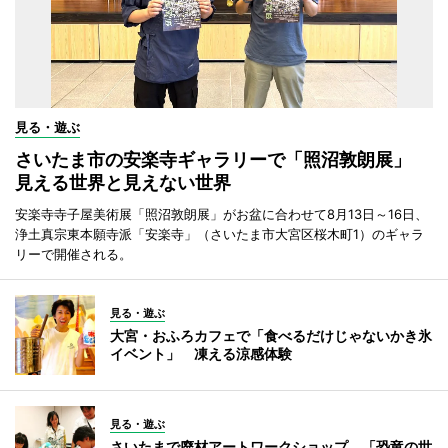
見る・遊ぶ
さいたま市の安楽寺ギャラリーで「照沼敦朗展」
見える世界と見えない世界
安楽寺寺子屋美術展「照沼敦朗展」がお盆に合わせて8月13日～16日、
浄土真宗東本願寺派「安楽寺」（さいたま市大宮区桜木町1）のギャラ
リーで開催される。
見る・遊ぶ
大宮・おふろカフェで「食べるだけじゃないかき氷
イベント」 凍える涼感体験
見る・遊ぶ
さいたまで廃材アートワークショップ 「恐竜の世