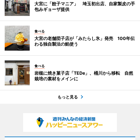
大宮に「餃子マニア」 埼玉初出店、自家製皮の手
包みギョーザ提供
食べる
大宮の老舗団子店が「みたらし氷」発売 100年伝
わる独自製法の餡使う
食べる
岩槻に焼き菓子店「TEDe」、桶川から移転 自然
栽培の素材をメインに
もっと見る