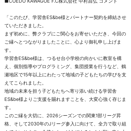
■COEDO KAWAGOE F.C株式会社 中村昌弘 コメント
「このたび、学習舎ES&be様とパートナー契約を締結させ
ていただきました。
まず初めに、弊クラブにご関心をお寄せいただき、今回の
ご縁へとつながりましたことに、心より御礼申し上げま
す。
学習舎ES&be様は、つるせ台小学校の向かいに教室を構
え、個別指導やプログラミング、集団授業を行うなど、鶴
瀬地区で15年以上にわたって地域の子どもたちの学びを支
えてこられました。
地域の未来を担う子どもたちへ寄り添い続ける学習舎
ES&be様よりご支援を賜れますことを、大変心強く存じま
す。
このご縁を大切に、2026シーズンでの関東1部リーグ昇
格、そして2030年のJリーグ参入に向けて、全力で取り組