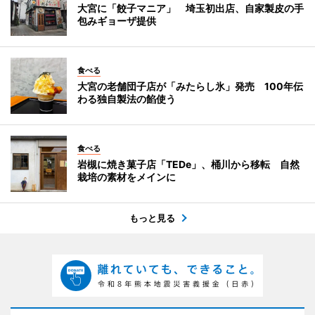
大宮に「餃子マニア」 埼玉初出店、自家製皮の手
包みギョーザ提供
食べる
大宮の老舗団子店が「みたらし氷」発売 100年伝
わる独自製法の餡使う
食べる
岩槻に焼き菓子店「TEDe」、桶川から移転 自然
栽培の素材をメインに
もっと見る