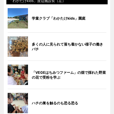
「わかたけkids」渡辺施設長（左）
学童クラブ「わかたけkids」園庭
多くの人に見られて落ち着かない様子の働き
バチ
「VEGEはちみつファーム」の畑で採れた野菜
の花で受粉を学ぶ
ハチの巣を触るのも恐る恐る