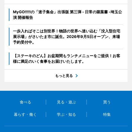
MyGO!!!!!の「迷子集会」出張版 第三弾 - 日常の築葉書 -埼玉公
演 開催報告
一歩入ればそこは別世界！物語の世界へ迷い込む「没入型住宅
展示場」がさいたま市に誕生。2026年9月5日オープン、来場
予約受付中。
【ステーキのどん】お盆期間もランチメニューをご提供！お客
様に満足のいく食事をお届けいたします。
もっと見る
食べる
見る・遊ぶ
買う
暮らす・働く
学ぶ・知る
特集