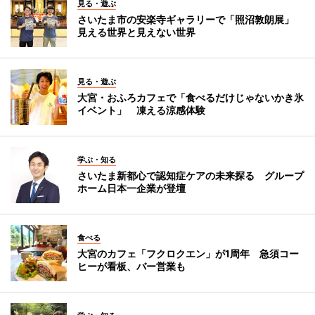
見る・遊ぶ
さいたま市の安楽寺ギャラリーで「照沼敦朗展」
見える世界と見えない世界
見る・遊ぶ
大宮・おふろカフェで「食べるだけじゃないかき氷
イベント」 凍える涼感体験
学ぶ・知る
さいたま新都心で認知症ケアの未来探る グループ
ホーム日本一企業が登壇
食べる
大宮のカフェ「フクロクエン」が1周年 急須コー
ヒーが看板、バー営業も