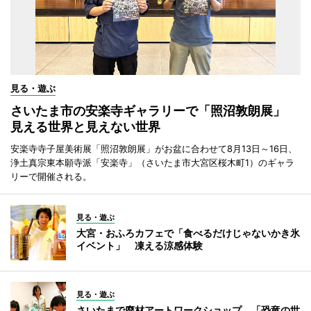
見る・遊ぶ
さいたま市の安楽寺ギャラリーで「照沼敦朗展」
見える世界と見えない世界
安楽寺寺子屋美術展「照沼敦朗展」がお盆に合わせて8月13日～16日、
浄土真宗東本願寺派「安楽寺」（さいたま市大宮区桜木町1）のギャラ
リーで開催される。
見る・遊ぶ
大宮・おふろカフェで「食べるだけじゃないかき氷
イベント」 凍える涼感体験
見る・遊ぶ
さいたまで廃材アートワークショップ 「恐竜の世