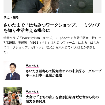
学ぶ・知る
さいたまで「はちみつワークショップ」 ミツバチ
を知り生活考える機会に
学童クラブ「わかたけkids（キッズ）」（さいたま市見沼区南中野）で
7月29日、養蜂家「VEGE（ベジ）はちみつファーム」による「はちみ
つワークショップ」が行われ、幼児から大人まで25人ほどが参加し
た。
学ぶ・知る
さいたま新都心で認知症ケアの未来探る グループ
ホーム日本一企業が登壇
学ぶ・知る
大宮で「まちの音」を聴き記録 身近な音から街の
魅力を再発見