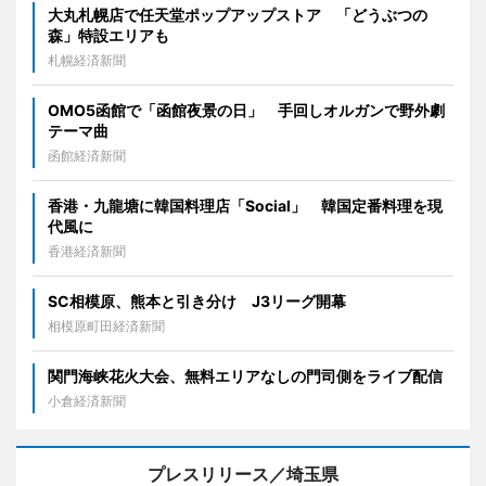
大丸札幌店で任天堂ポップアップストア 「どうぶつの
森」特設エリアも
札幌経済新聞
OMO5函館で「函館夜景の日」 手回しオルガンで野外劇
テーマ曲
函館経済新聞
香港・九龍塘に韓国料理店「Social」 韓国定番料理を現
代風に
香港経済新聞
SC相模原、熊本と引き分け J3リーグ開幕
相模原町田経済新聞
関門海峡花火大会、無料エリアなしの門司側をライブ配信
小倉経済新聞
プレスリリース／埼玉県