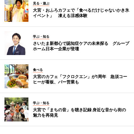
見る・遊ぶ
大宮・おふろカフェで「食べるだけじゃないかき氷
イベント」 凍える涼感体験
学ぶ・知る
さいたま新都心で認知症ケアの未来探る グループ
ホーム日本一企業が登壇
食べる
大宮のカフェ「フクロクエン」が1周年 急須コー
ヒーが看板、バー営業も
学ぶ・知る
大宮で「まちの音」を聴き記録 身近な音から街の
魅力を再発見