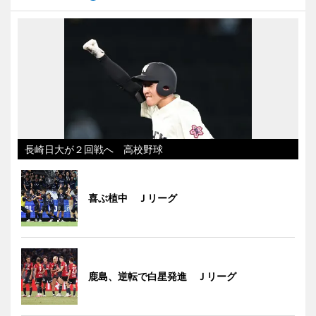
長崎日大が２回戦へ 高校野球
喜ぶ植中 Ｊリーグ
鹿島、逆転で白星発進 Ｊリーグ