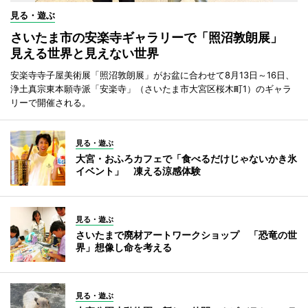
見る・遊ぶ
さいたま市の安楽寺ギャラリーで「照沼敦朗展」
見える世界と見えない世界
安楽寺寺子屋美術展「照沼敦朗展」がお盆に合わせて8月13日～16日、
浄土真宗東本願寺派「安楽寺」（さいたま市大宮区桜木町1）のギャラ
リーで開催される。
見る・遊ぶ
大宮・おふろカフェで「食べるだけじゃないかき氷
イベント」 凍える涼感体験
見る・遊ぶ
さいたまで廃材アートワークショップ 「恐竜の世
界」想像し命を考える
見る・遊ぶ