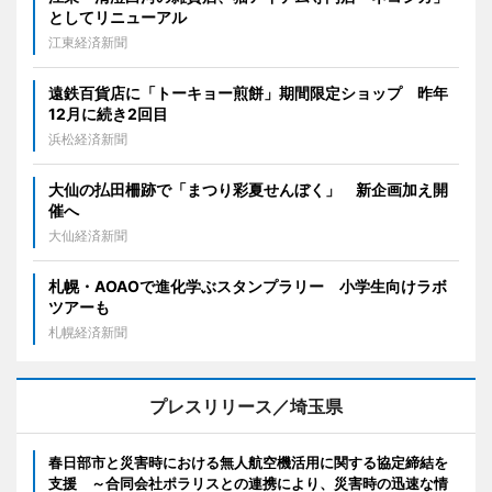
としてリニューアル
江東経済新聞
遠鉄百貨店に「トーキョー煎餅」期間限定ショップ 昨年
12月に続き2回目
浜松経済新聞
大仙の払田柵跡で「まつり彩夏せんぼく」 新企画加え開
催へ
大仙経済新聞
札幌・AOAOで進化学ぶスタンプラリー 小学生向けラボ
ツアーも
札幌経済新聞
プレスリリース／埼玉県
春日部市と災害時における無人航空機活用に関する協定締結を
支援 ～合同会社ポラリスとの連携により、災害時の迅速な情