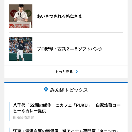
あいさつされる悠仁さま
プロ野球・西武２―５ソフトバンク
もっと見る
みん経トピックス
八千代「52間の縁側」にカフェ「PUKU」 自家焙煎コー
ヒーやカレー提供
船橋経済新聞
江東・清澄白河の雑貨店、猫アイテム専門店「ネコシカ」