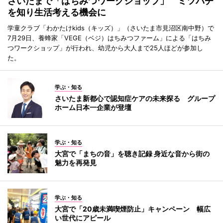
さいたまで「はちみつワークショップ」 ミツバチ
を知り生活考える機会に
学童クラブ「わかたけkids（キッズ）」（さいたま市見沼区南中野）で
7月29日、養蜂家「VEGE（ベジ）はちみつファーム」による「はちみ
つワークショップ」が行われ、幼児から大人まで25人ほどが参加し
た。
学ぶ・知る
さいたま新都心で認知症ケアの未来探る グループ
ホーム日本一企業が登壇
学ぶ・知る
大宮で「まちの音」を聴き記録 身近な音から街の
魅力を再発見
学ぶ・知る
大宮で「20歳未満喫煙防止」キャンペーン 幅広
い世代にアピール