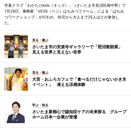
学童クラブ「わかたけkids（キッズ）」（さいたま市見沼区南中野）で
7月29日、養蜂家「VEGE（ベジ）はちみつファーム」による「はちみ
つワークショップ」が行われ、幼児から大人まで25人ほどが参加し
た。
見る・遊ぶ
さいたま市の安楽寺ギャラリーで「照沼敦朗展」
見える世界と見えない世界
見る・遊ぶ
大宮・おふろカフェで「食べるだけじゃないかき氷
イベント」 凍える涼感体験
学ぶ・知る
さいたま新都心で認知症ケアの未来探る グループ
ホーム日本一企業が登壇