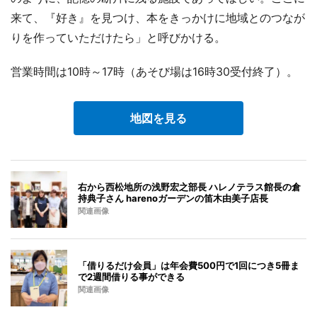
来て、『好き』を見つけ、本をきっかけに地域とのつなが
りを作っていただけたら」と呼びかける。
営業時間は10時～17時（あそび場は16時30受付終了）。
地図を見る
右から西松地所の浅野宏之部長 ハレノテラス館長の倉
持典子さん harenoガーデンの笛木由美子店長
関連画像
「借りるだけ会員」は年会費500円で1回につき5冊ま
で2週間借りる事ができる
関連画像