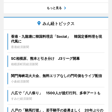
もっと見る
みん経トピックス
香港・九龍塘に韓国料理店「Social」 韓国定番料理を現
代風に
香港経済新聞
SC相模原、熊本と引き分け J3リーグ開幕
相模原町田経済新聞
関門海峡花火大会、無料エリアなしの門司側をライブ配信
小倉経済新聞
八広で「八八祭り」 1500人が提灯行列、多幸アートも
すみだ経済新聞
八戸の「騎馬打毬」、若手騎手の姿勇ましく 20年ぶりの