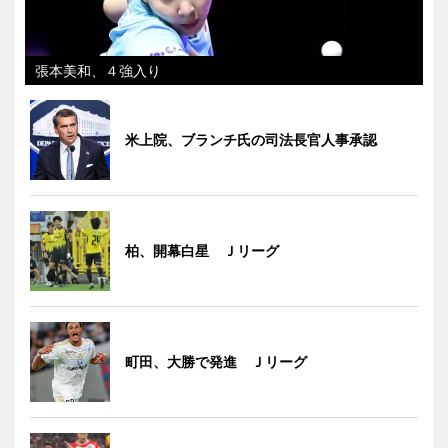
張本美和、４強入り
米上院、ブランチ氏の司法長官人事承認
柏、開幕白星 Ｊリーグ
町田、大勝で発進 Ｊリーグ