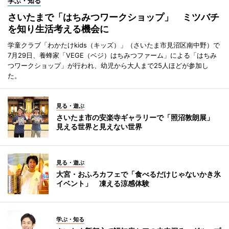
学ぶ・知る
さいたまで「はちみつワークショップ」 ミツバチ
を知り生活考える機会に
学童クラブ「わかたけkids（キッズ）」（さいたま市見沼区南中野）で
7月29日、養蜂家「VEGE（ベジ）はちみつファーム」による「はちみ
つワークショップ」が行われ、幼児から大人まで25人ほどが参加し
た。
見る・遊ぶ
さいたま市の安楽寺ギャラリーで「照沼敦朗展」
見える世界と見えない世界
見る・遊ぶ
大宮・おふろカフェで「食べるだけじゃないかき氷
イベント」 凍える涼感体験
学ぶ・知る