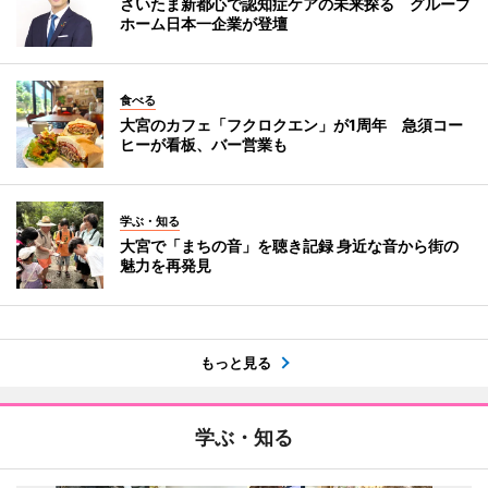
さいたま新都心で認知症ケアの未来探る グループ
ホーム日本一企業が登壇
食べる
大宮のカフェ「フクロクエン」が1周年 急須コー
ヒーが看板、バー営業も
学ぶ・知る
大宮で「まちの音」を聴き記録 身近な音から街の
魅力を再発見
もっと見る
学ぶ・知る