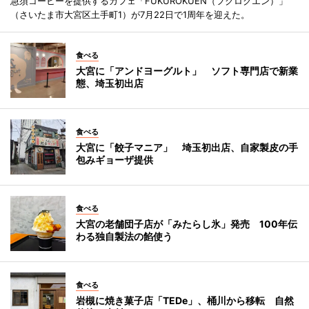
急須コーヒーを提供するカフェ「FUKUROKUEN（フクロクエン）」
（さいたま市大宮区土手町1）が7月22日で1周年を迎えた。
食べる
大宮に「アンドヨーグルト」 ソフト専門店で新業
態、埼玉初出店
食べる
大宮に「餃子マニア」 埼玉初出店、自家製皮の手
包みギョーザ提供
食べる
大宮の老舗団子店が「みたらし氷」発売 100年伝
わる独自製法の餡使う
食べる
岩槻に焼き菓子店「TEDe」、桶川から移転 自然