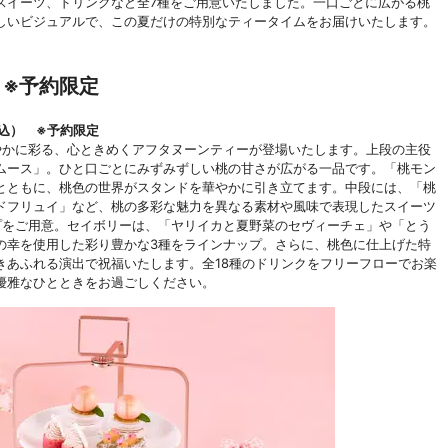
スイーツ、ドリンクなど全7種をご用意いたしました。一口ごとに広がる桃
しいビジュアルで、この夏だけの特別なティータイムをお届けいたします。
 ※予約限定
税込） ※予約限定
かに彩る、心ときめくアフタヌーンティーが登場いたします。上段の主役
ムース」。ひと口ごとにみずみずしい桃の甘さが広がる一品です。「桃モン
とともに、桃色の世界がスタンドを華やかに引き立てます。中段には、「桃
ドフリュイ」など、桃の多彩な魅力を異なる素材や風味で表現したスイーツ
プをご用意。セイボリーは、「ヤリイカと夏野菜のセヴィーチェ」や「とう
の幸を使用した彩り豊かな3種をラインナップ。さらに、桃色に仕上げた特
きあふれる演出で祝福いたします。全18種のドリンクをフリーフローでお楽
優雅なひとときをお過ごしください。