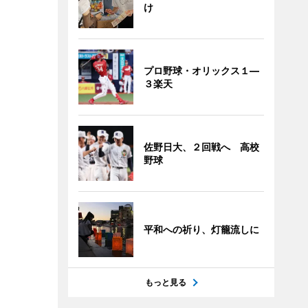
け
プロ野球・オリックス１―
３楽天
佐野日大、２回戦へ 高校
野球
平和への祈り、灯籠流しに
もっと見る