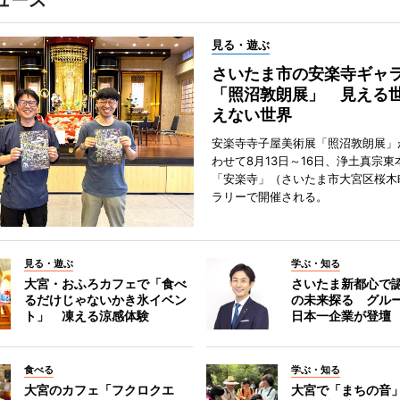
ュース
見る・遊ぶ
さいたま市の安楽寺ギャ
「照沼敦朗展」 見える
えない世界
安楽寺寺子屋美術展「照沼敦朗展」
わせて8月13日～16日、浄土真宗東
「安楽寺」（さいたま市大宮区桜木
ラリーで開催される。
見る・遊ぶ
学ぶ・知る
大宮・おふろカフェで「食べ
さいたま新都心で
るだけじゃないかき氷イベン
の未来探る グル
ト」 凍える涼感体験
日本一企業が登壇
食べる
学ぶ・知る
大宮のカフェ「フクロクエ
大宮で「まちの音