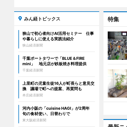
みん経トピックス
特集
狭山で初心者向けAI活用セミナー 仕事
や暮らしに使える実践法紹介
狭山経済新聞
千葉ポートタワーで「BLUE＆FIRE
mini」 地元店が鉄板焼き料理提供
千葉経済新聞
上里町の児童生徒16人が町長らと意見交
換 議場で町への提案、再質問も
本庄経済新聞
河内小阪の「cuisine HAGI」が2周年
旬の食材使い、日替わりで
東大阪経済新聞