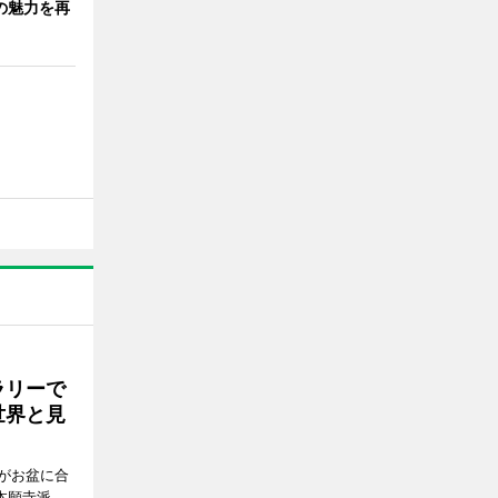
の魅力を再
ラリーで
世界と見
がお盆に合
本願寺派