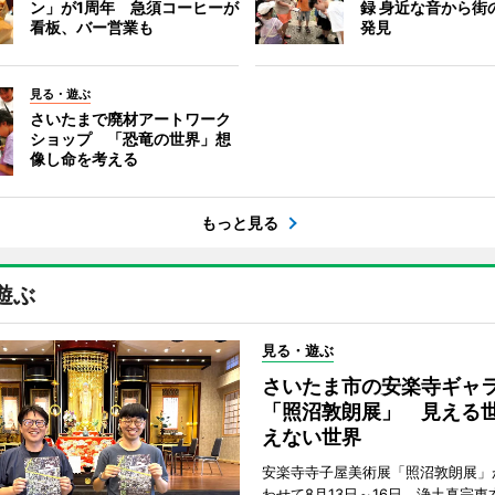
ン」が1周年 急須コーヒーが
録 身近な音から街
看板、バー営業も
発見
見る・遊ぶ
さいたまで廃材アートワーク
ショップ 「恐竜の世界」想
像し命を考える
もっと見る
遊ぶ
見る・遊ぶ
さいたま市の安楽寺ギャ
「照沼敦朗展」 見える
えない世界
安楽寺寺子屋美術展「照沼敦朗展」
わせて8月13日～16日、浄土真宗東