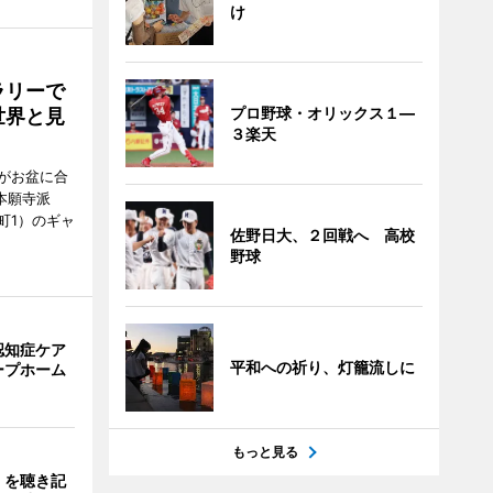
け
ラリーで
プロ野球・オリックス１―
世界と見
３楽天
がお盆に合
本願寺派
町1）のギャ
佐野日大、２回戦へ 高校
野球
認知症ケア
平和への祈り、灯籠流しに
ープホーム
もっと見る
」を聴き記