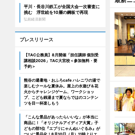
最新ニ
平川・長谷川鉄工が全国大会一次審査に
挑む 浮世絵を10層の鋼板で再現
弘前経済新聞
プレスリリース
【TAC公務員】8月開催「担任講師 個別受
講相談2026」TAC大宮校＜参加無料・要
予約＞
熊谷の避暑地・おふろcafe ハレニワの湯で
楽しむクールな夏休み。屋上の水遊び＆花
火からチャレンジゲーム、ワークショッ
プ、こども銭湯まで夏ならではのコンテン
ツを目一杯楽しもう
「こんな景品があったらいいな」が本当に
商品に！「オリジナルアイディア大賞」子
どもの部1位『エブリにゃんぬいぐるみ』が
ついに景品化！8月10日（月）11時よりエ