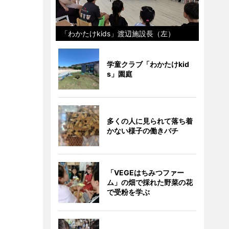
「わかたけkids」渡辺施設長（左）
学童クラブ「わかたけkid
s」園庭
多くの人に見られて落ち着
かない様子の働きバチ
「VEGEはちみつファー
ム」の畑で採れた野菜の花
で受粉を学ぶ