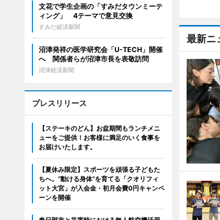
文花で学生企画の「すみだタウンミーテ
ィング」 4テーマで意見交換
すみだ経済新聞
最新ニ
沼津発祥の医学研究会「U-TECH」開催
へ 関係者らが沼津市長を表敬訪問
沼津経済新聞
プレスリリース
【ステーキのどん】お盆期間もランチメニ
ューをご提供！お客様に満足のいく食事を
お届けいたします。
【夏休み限定】スポーツを頑張る子どもた
ちへ。“動ける身体”を育てる「クオリフィ
ット大宮」が入会金・初月会費0円キャンペ
ーンを開催