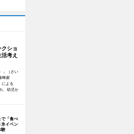
ークショ
生活考え
ズ）」（さい
養蜂家
」による
れ、幼児か
ェで「食べ
き氷イベン
体験