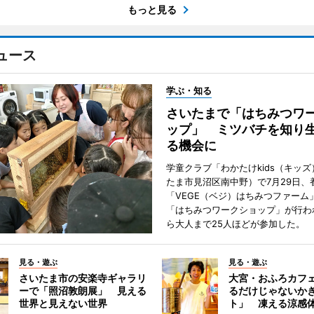
もっと見る
ュース
学ぶ・知る
さいたまで「はちみつワ
ップ」 ミツバチを知り
る機会に
学童クラブ「わかたけkids（キッ
たま市見沼区南中野）で7月29日、
「VEGE（ベジ）はちみつファーム
「はちみつワークショップ」が行わ
ら大人まで25人ほどが参加した。
見る・遊ぶ
見る・遊ぶ
さいたま市の安楽寺ギャラリ
大宮・おふろカフ
ーで「照沼敦朗展」 見える
るだけじゃないか
世界と見えない世界
ト」 凍える涼感