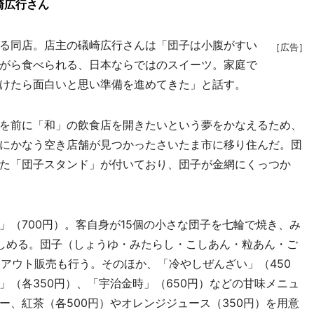
崎広行さん
る同店。店主の礒崎広行さんは「団子は小腹がすい
［広告］
がら食べられる、日本ならではのスイーツ。家庭で
けたら面白いと思い準備を進めてきた」と話す。
を前に「和」の飲食店を開きたいという夢をかなえるため、
にかなう空き店舗が見つかったさいたま市に移り住んだ。団
た「団子スタンド」が付いており、団子が金網にくっつか
（700円）。客自身が15個の小さな団子を七輪で焼き、み
しめる。団子（しょうゆ・みたらし・こしあん・粒あん・ご
クアウト販売も行う。そのほか、「冷やしぜんざい」（450
（各350円）、「宇治金時」（650円）などの甘味メニュ
、紅茶（各500円）やオレンジジュース（350円）を用意