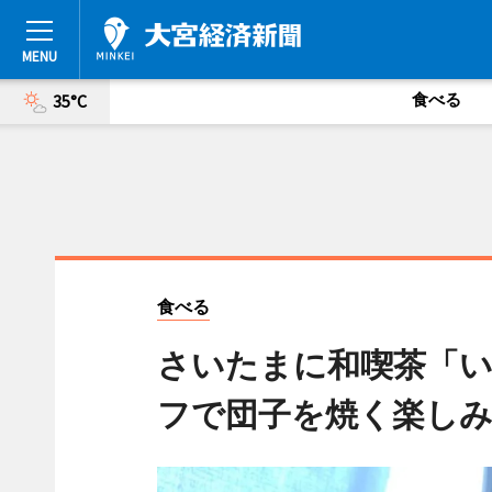
食べる
35°C
食べる
さいたまに和喫茶「
フで団子を焼く楽し