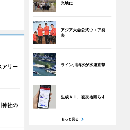
光地に
アジア大会公式ウエア発
表
ライン川渇水が水運直撃
スアリー
生成ＡＩ、被災地照らす
川神社の
もっと見る