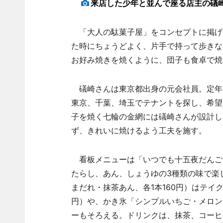
来店した少年と並んで座る店主の礒
「大人の駄菓子屋」をコンセプトに掲げ
た時にちょうどよく、片手で持って歩きな
お好み焼きを焼くように、団子も食卓で焼
礒崎さんは東京都出身の元会社員。定年
東京、千葉、埼玉でテナントを探し、希望
子を焼く七輪の金網には礒崎さんが設計し
ず、きれいに焼けるよう工夫を施す。
看板メニューは「いつでも十五夜だんご」
たらし、あん、しょうゆの3種類の味で楽
まだれ・抹茶あん、各1本160円）はテイ
円）や、かき氷「シンプルいちご・メロン」
ーもそろえる。ドリンクは、抹茶、コーヒー