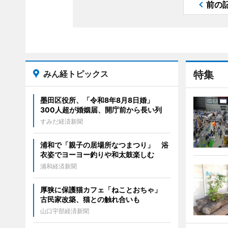
前の
みん経トピックス
特集
墨田区役所、「令和8年8月8日婚」
300人超が婚姻届、開庁前から長い列
すみだ経済新聞
浦和で「親子の居場所なつまつり」 浴
衣姿でヨーヨー釣りや和太鼓楽しむ
浦和経済新聞
厚狭に保護猫カフェ「ねことおちゃ」
古民家改築、猫との触れ合いも
山口宇部経済新聞