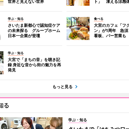
世界と見えない世界
ト」 凍える涼感
学ぶ・知る
食べる
さいたま新都心で認知症ケア
大宮のカフェ「フ
の未来探る グループホーム
ン」が1周年 急須
日本一企業が登壇
看板、バー営業も
学ぶ・知る
大宮で「まちの音」を聴き記
録 身近な音から街の魅力を再
発見
もっと見る
知る
学ぶ・知る