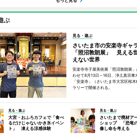
もっと見る
遊ぶ
見る・遊ぶ
さいたま市の安楽寺ギャ
「照沼敦朗展」 見える
えない世界
安楽寺寺子屋美術展「照沼敦朗展」
わせて8月13日～16日、浄土真宗東
「安楽寺」（さいたま市大宮区桜木
ラリーで開催される。
見る・遊ぶ
見る・遊ぶ
大宮・おふろカフェで「食べ
さいたまで廃材ア
るだけじゃないかき氷イベン
ショップ 「恐竜
ト」 凍える涼感体験
像し命を考える