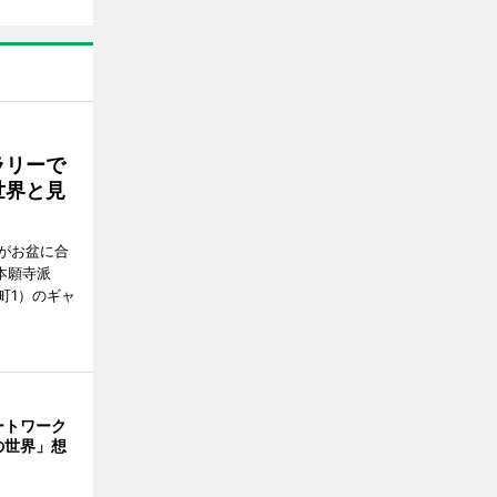
ラリーで
世界と見
がお盆に合
本願寺派
町1）のギャ
ートワーク
の世界」想