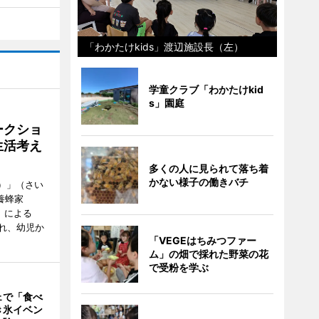
「わかたけkids」渡辺施設長（左）
学童クラブ「わかたけkid
s」園庭
ークショ
生活考え
多くの人に見られて落ち着
かない様子の働きバチ
ズ）」（さい
養蜂家
」による
れ、幼児か
「VEGEはちみつファー
ム」の畑で採れた野菜の花
で受粉を学ぶ
ェで「食べ
き氷イベン