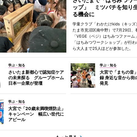
さいたまで「はちみつワ
ップ」 ミツバチを知り
る機会に
学童クラブ「わかたけkids（キッ
たま市見沼区南中野）で7月29日、
「VEGE（ベジ）はちみつファーム
「はちみつワークショップ」が行わ
ら大人まで25人ほどが参加した。
学ぶ・知る
学ぶ・知る
さいたま新都心で認知症ケア
大宮で「まちの音
の未来探る グループホーム
録 身近な音から街
日本一企業が登壇
発見
学ぶ・知る
大宮で「20歳未満喫煙防止」
キャンペーン 幅広い世代に
アピール