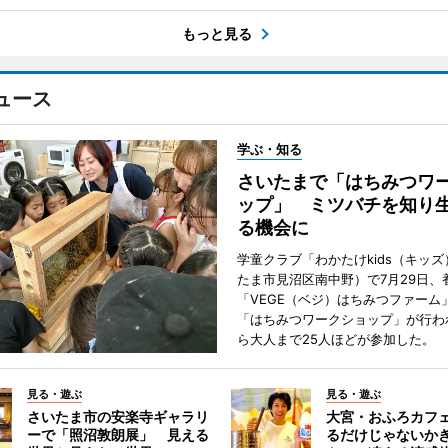
もっと見る
ュース
学ぶ・知る
さいたまで「はちみつワ
ップ」 ミツバチを知り
る機会に
学童クラブ「わかたけkids（キッ
たま市見沼区南中野）で7月29日、
「VEGE（ベジ）はちみつファーム
「はちみつワークショップ」が行わ
ら大人まで25人ほどが参加した。
見る・遊ぶ
見る・遊ぶ
さいたま市の安楽寺ギャラリ
大宮・おふろカフ
ーで「照沼敦朗展」 見える
るだけじゃないか