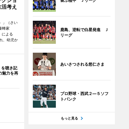
ークショ
喜ぶ植中 Ｊリーグ
生活考え
ズ）」（さい
養蜂家
鹿島、逆転で白星発進 Ｊ
」による
リーグ
れ、幼児か
あいさつされる悠仁さま
」を聴き記
の魅力を再
プロ野球・西武２―５ソフ
トバンク
もっと見る