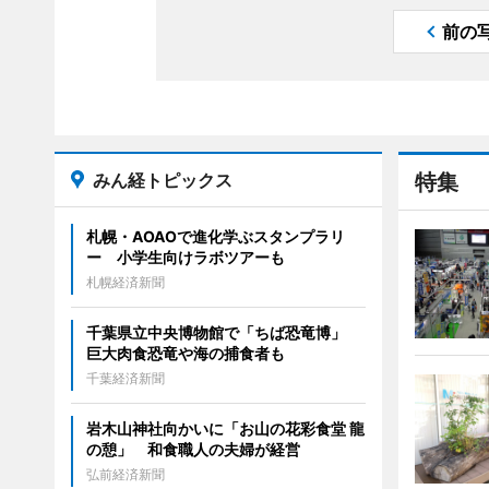
前の
みん経トピックス
特集
札幌・AOAOで進化学ぶスタンプラリ
ー 小学生向けラボツアーも
札幌経済新聞
千葉県立中央博物館で「ちば恐竜博」
巨大肉食恐竜や海の捕食者も
千葉経済新聞
岩木山神社向かいに「お山の花彩食堂 龍
の憩」 和食職人の夫婦が経営
弘前経済新聞