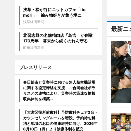
浅草・松が谷にニットカフェ「ito-
mori」 編み物好きが集う場に
浅草経済新聞
最新ニ
北習志野の老舗精肉店「鳥吉」が創業
170周年 幕末から続くのれん守る
船橋経済新聞
プレスリリース
春日部市と災害時における無人航空機活用
に関する協定締結を支援 ～合同会社ポラ
リスとの連携により、災害時の迅速な情報
収集体制を構築～
【大宮区役所前歯科】予防歯科チェア3台・
カウンセリングルームを増設。予約待ち解
消と地域のお口の健康維持に向け、2026年
8月10日（月）より診療体制を拡充