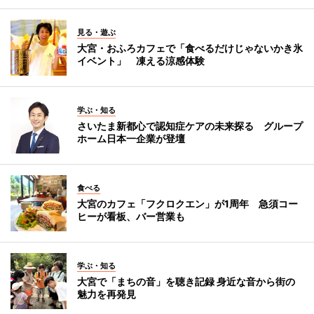
見る・遊ぶ
大宮・おふろカフェで「食べるだけじゃないかき氷
イベント」 凍える涼感体験
学ぶ・知る
さいたま新都心で認知症ケアの未来探る グループ
ホーム日本一企業が登壇
食べる
大宮のカフェ「フクロクエン」が1周年 急須コー
ヒーが看板、バー営業も
学ぶ・知る
大宮で「まちの音」を聴き記録 身近な音から街の
魅力を再発見