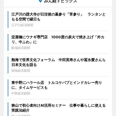
みん経トピックス
江戸川の證大寺が日没後の墓参り「宵参り」 ランタンと
もる空間で縁日も
江戸川経済新聞
淀屋橋にウナギ専門店 1000度の炭火で焼き上げ「外カ
リ、中ふわ」に
船場経済新聞
熱海で世界文化フォーラム 中田英寿さんや冨永愛さんら
日本文化を語る
熱海経済新聞
東中野にハラール店 トルコケバブとインドカレー売り
に、タイムサービスも
中野経済新聞
狭山で初心者向けAI活用セミナー 仕事や暮らしに使える
実践法紹介