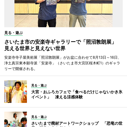
見る・遊ぶ
さいたま市の安楽寺ギャラリーで「照沼敦朗展」
見える世界と見えない世界
安楽寺寺子屋美術展「照沼敦朗展」がお盆に合わせて8月13日～16日、
浄土真宗東本願寺派「安楽寺」（さいたま市大宮区桜木町1）のギャラ
リーで開催される。
見る・遊ぶ
大宮・おふろカフェで「食べるだけじゃないかき氷
イベント」 凍える涼感体験
見る・遊ぶ
さいたまで廃材アートワークショップ 「恐竜の世