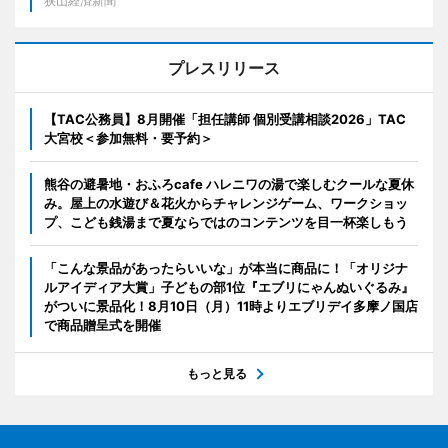
狭山経済新聞
プレスリリース
【TAC公務員】8月開催「担任講師 個別受講相談2026」TAC
大宮校＜参加無料・要予約＞
熊谷の避暑地・おふろcafe ハレニワの湯で楽しむクールな夏休
み。屋上の水遊び＆花火からチャレンジゲーム、ワークショッ
プ、こども銭湯まで夏ならではのコンテンツを目一杯楽しもう
「こんな景品があったらいいな」が本当に商品に！「オリジナ
ルアイディア大賞」子どもの部1位『エブリにゃんぬいぐるみ』
がついに景品化！8月10日（月）11時よりエブリデイ多摩ノ国店
で商品贈呈式を開催
もっと見る