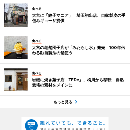
食べる
大宮に「餃子マニア」 埼玉初出店、自家製皮の手
包みギョーザ提供
食べる
大宮の老舗団子店が「みたらし氷」発売 100年伝
わる独自製法の餡使う
食べる
岩槻に焼き菓子店「TEDe」、桶川から移転 自然
栽培の素材をメインに
もっと見る