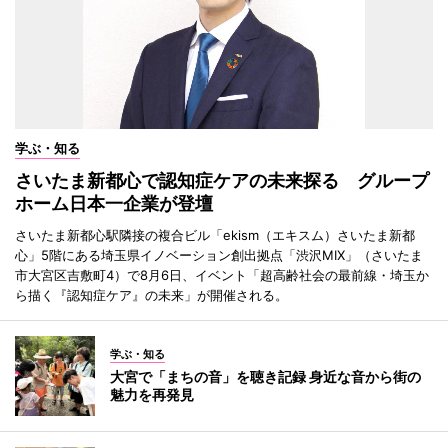
学ぶ・知る
さいたま新都心で認知症ケアの未来探る グループ
ホーム日本一企業が登壇
さいたま新都心駅隣接の複合ビル「ekism（エキスム）さいたま新都
心」5階にある埼玉県イノベーション創出拠点「渋沢MIX」（さいたま
市大宮区吉敷町4）で8月6日、イベント「超高齢社会の最前線・埼玉か
ら描く『認知症ケア』の未来」が開催される。
学ぶ・知る
大宮で「まちの音」を聴き記録 身近な音から街の
魅力を再発見